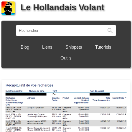
Le Hollandais Volant
Recherch
Blog
Liens
Snippets
Tutoriels
Outils