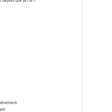
 depuis que je l’ai ?
ativement.
ent