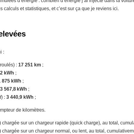
ulées d’énergie : combien d’énergie j’ai injecté dans la voiture
alculs et statistiques, et c’est sur ça que je reviens ici.
relevées
i :
roulés) :
17 251 km
;
82 kWh
;
1 875 kWh
;
3 567,8 kWh
;
d
) :
3 440,9 kWh
;
ompteur de kilomètres.
) chargée sur un chargeur rapide (quick charge), au total, cumul
) chargée sur un chargeur normal, ou lent, au total, cumulativem