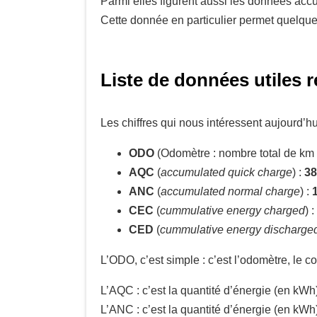
Parmi elles figurent aussi les données accum
Cette donnée en particulier permet quelques c
Liste de données utiles 
Les chiffres qui nous intéressent aujourd’hu
ODO
(Odomètre : nombre total de km 
AQC
(
accumulated quick charge
) :
3
ANC
(
accumulated normal charge
) :
CEC
(
cummulative energy charged
) :
CED
(
cummulative energy discharge
L’ODO, c’est simple : c’est l’odomètre, le c
L’AQC : c’est la quantité d’énergie (en kWh
L’ANC : c’est la quantité d’énergie (en kWh