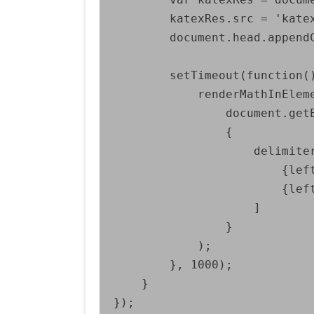
		katexRes.src = 'katex/katex.min.js';

		document.head.appendChild(katexRes);

		setTimeout(function() {

			renderMathInElement(

				document.getElementById('contenu'),

				{

					delimiters: [

						{left: "$$", right: "$$", display: true},

						{left: "$", right: "$", display: false},

					]

				}

			);

		}, 1000);

	}
