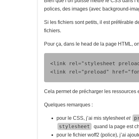
Bien que l’on puisse mettre le CSS dans l’e
polices, des images (avec background-image)
Si les fichiers sont petits, il est préférable 
fichiers.
Pour ça, dans le head de la page HTML, on p
<link rel="stylesheet preload
<link rel="preload" href="fo
Cela permet de précharger les ressources
Quelques remarques :
p
pour le CSS, j’ai mis stylesheet
et
stylesheet
quand la page est c
pour le fichier woff2 (police), j’ai ajou