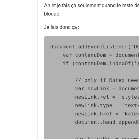
Ah et je fais ça seulement quand le reste de
bloque.
Je fais donc ça :
document.addEventListener("DO
	var contenuDom = document.getElementById('contenu').textContent;

	if (contenuDom.indexOf('$') !== -1) {

		// only if Katex needed is it added

		var newLink = document.createElement('link');

		newLink.rel = 'stylesheet';

		newLink.type = 'text/css';

		newLink.href = 'katex/katex.min.css';

		document.head.appendChild(newLink);

		var katexRes = document.createElement('script');
