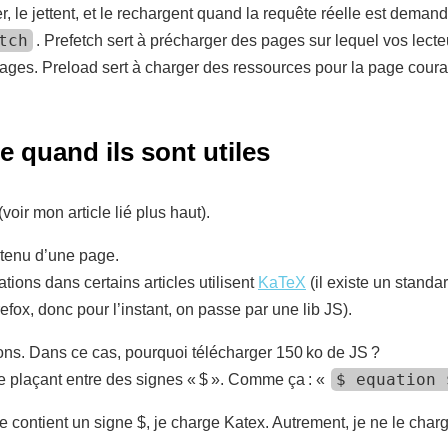
er, le jettent, et le rechargent quand la requête réelle est dema
tch
. Prefetch sert à précharger des pages sur lequel vos lecte
 pages. Preload sert à charger des ressources pour la page coura
e quand ils sont utiles
(voir mon article lié plus haut).
ntenu d’une page.
ations dans certains articles utilisent
KaTeX
(il existe un stand
refox, donc pour l’instant, on passe par une lib JS).
ions. Dans ce cas, pourquoi télécharger 150 ko de JS ?
$ equation 
e plaçant entre des signes « $ ». Comme ça : «
icle contient un signe $, je charge Katex. Autrement, je ne le char