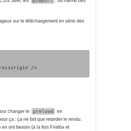
@import
s CSS, avec les
, ou même des
tageux sur le téléchargement en série des
rossorigin />
preload
 pour changer le
en
 pour ça : ça ne fait que retarder le rendu.
 en ont besoin (à la fois Firefox et