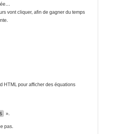
ndée…
urs vont cliquer, afin de gagner du temps
nte.
ard HTML pour afficher des équations
$
».
ge pas.