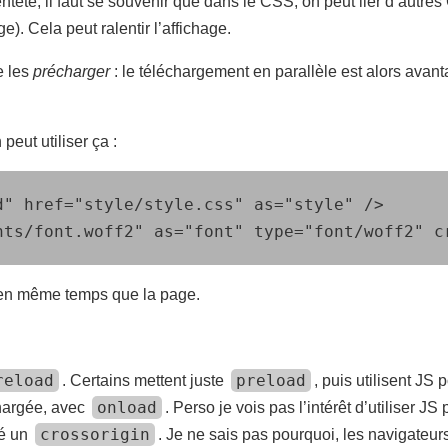
ntête, il faut se souvenir que dans le CSS, on peut lier d’autre
. Cela peut ralentir l’affichage.
de les
précharger
: le téléchargement en parallèle est alors avan
eut utiliser ça :
" href="style/style.css" as="style" />

nts/font.woff2" as="font" type="font/woff2" c
 en même temps que la page.
reload
preload
. Certains mettent juste
, puis utilisent JS
onload
hargée, avec
. Perso je vois pas l’intérêt d’utiliser JS
crossorigin
té un
. Je ne sais pas pourquoi, les navigateurs