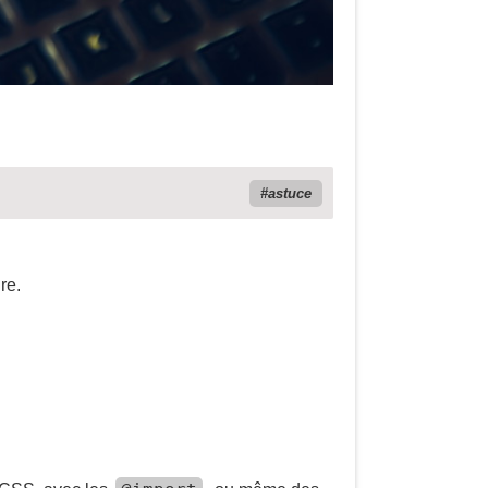
astuce
ire.