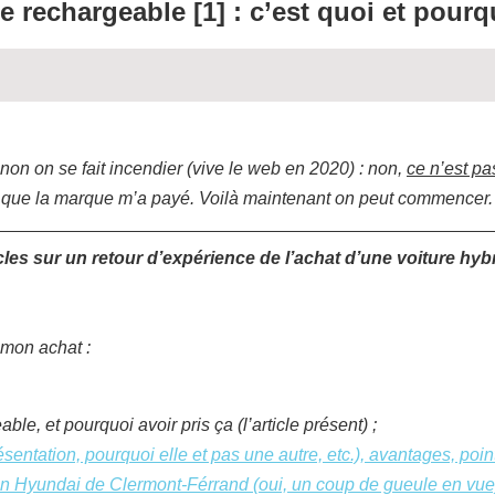
e rechargeable [1] : c’est quoi et pourq
sinon on se fait incendier (vive le web en 2020) : non,
ce n’est pa
 que la marque m’a payé. Voilà maintenant on peut commencer.
rticles sur un retour d’expérience de l’achat d’une voiture hy
 mon achat :
le, et pourquoi avoir pris ça (l’article présent) ;
ésentation, pourquoi elle et pas une autre, etc.), avantages, poin
n Hyundai de Clermont-Férrand (oui, un coup de gueule en vue