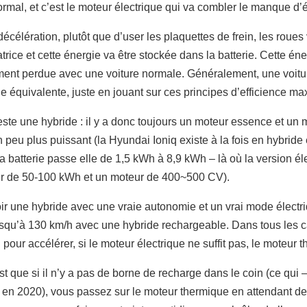
ormal, et c’est le moteur électrique qui va combler le manque d’
écélération, plutôt que d’user les plaquettes de frein, les roues
rice et cette énergie va être stockée dans la batterie. Cette éne
rement perdue avec une voiture normale. Généralement, une vo
 équivalente, juste en jouant sur ces principes d’efficience ma
reste une hybride : il y a donc toujours un moteur essence et un 
eu plus puissant (la Hyundai Ioniq existe à la fois en hybride 
 batterie passe elle de 1,5 kWh à 8,9 kWh – là où la version éle
our de 50-100 kWh et un moteur de 400~500 CV).
oir une hybride avec une vraie autonomie et un vrai mode électr
squ’à 130 km/h avec une hybride rechargeable. Dans tous les cas
pour accélérer, si le moteur électrique ne suffit pas, le moteur th
t que si il n’y a pas de borne de recharge dans le coin (ce qui
 en 2020), vous passez sur le moteur thermique en attendant d