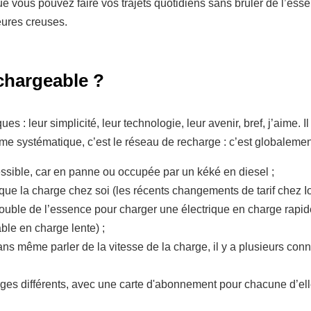
e vous pouvez faire vos trajets quotidiens sans brûler de l’esse
ures creuses.
chargeable ?
es : leur simplicité, leur technologie, leur avenir, bref, j’aime. I
me systématique, c’est le réseau de recharge : c’est globalemen
essible, car en panne ou occupée par un kéké en diesel ;
ue la charge chez soi (les récents changements de tarif chez Io
 double de l’essence pour charger une électrique en charge rapide
ble en charge lente) ;
ans même parler de la vitesse de la charge, il y a plusieurs con
rges différents, avec une carte d'abonnement pour chacune d’ell