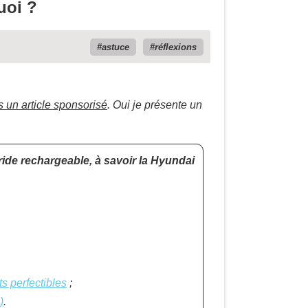
uoi ?
astuce
réflexions
s un article sponsorisé
. Oui je présente un
bride rechargeable, à savoir la
Hyundai
ts perfectibles
;
)
.