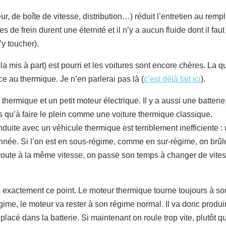
de boîte de vitesse, distribution…) réduit l’entretien au rempli
s de frein durent une éternité et il n’y a aucun fluide dont il faut 
’y toucher).
 mis à part) est pourri et les voitures sont encore chères. La qu
e au thermique. Je n’en parlerai pas là (
c’est déjà fait ici
).
 thermique et un petit moteur électrique. Il y a aussi une batteri
s qu’à faire le plein comme une voiture thermique classique.
nduite avec un véhicule thermique est terriblement inefficiente
onnée. Si l’on est en sous-régime, comme en sur-régime, on brûle
toroute à la même vitesse, on passe son temps à changer de vitess
 exactement ce point. Le moteur thermique tourne toujours à son r
égime, le moteur va rester à son régime normal. Il va donc prod
lacé dans la batterie. Si maintenant on roule trop vite, plutôt q