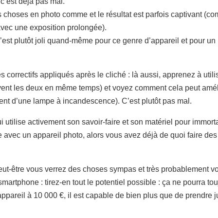
c’est déjà pas mal.
 choses en photo comme et le résultat est parfois captivant (
vec une exposition prolongée).
’est plutôt joli quand-même pour ce genre d’appareil et pour un
tres correctifs appliqués après le cliché : là aussi, apprenez à util
souvent les deux en même temps) et voyez comment cela peut amél
ament d’une lampe à incandescence). C’est plutôt pas mal.
utilise activement son savoir-faire et son matériel pour immo
e avec un appareil photo, alors vous avez déjà de quoi faire d
peut-être vous verrez des choses sympas et très probablement 
martphone : tirez-en tout le potentiel possible : ça ne pourra tou
pareil à 10 000 €, il est capable de bien plus que de prendre jus