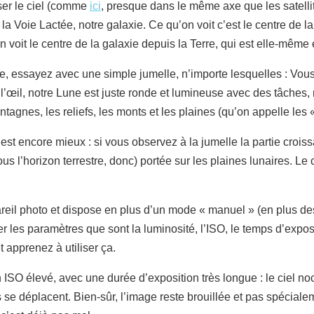
ser le ciel (comme
ici
, presque dans le même axe que les satelli
 la Voie Lactée, notre galaxie. Ce qu’on voit c’est le centre de l
On voit le centre de la galaxie depuis la Terre, qui est elle-même
nie, essayez avec une simple jumelle, n’importe lesquelles : Vous
À l’œil, notre Lune est juste ronde et lumineuse avec des tâches,
tagnes, les reliefs, les monts et les plaines (qu’on appelle les «
’est encore mieux : si vous observez à la jumelle la partie croi
s l’horizon terrestre, donc) portée sur les plaines lunaires. Le c
areil photo et dispose en plus d’un mode « manuel » (en plus des
er les paramètres que sont la luminosité, l’ISO, le temps d’exp
t apprenez à utiliser ça.
n ISO élevé, avec une durée d’exposition très longue : le ciel no
ils se déplacent. Bien-sûr, l’image reste brouillée et pas spécial