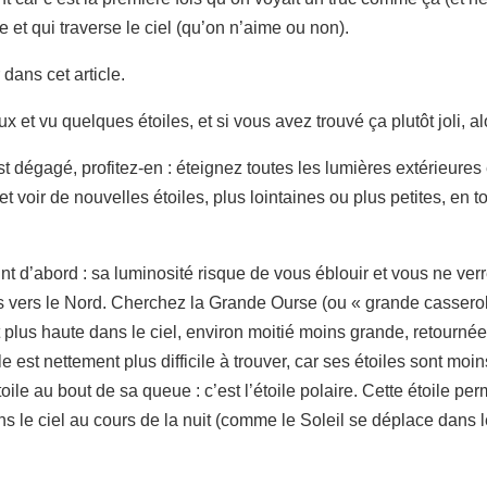
re et qui traverse le ciel (qu’on n’aime ou non).
 dans cet article.
 et vu quelques étoiles, et si vous avez trouvé ça plutôt joli, al
t dégagé, profitez-en : éteignez toutes les lumières extérieures
et voir de nouvelles étoiles, plus lointaines ou plus petites, en 
t d’abord : sa luminosité risque de vous éblouir et vous ne verr
 vers le Nord. Cherchez la Grande Ourse (ou « grande casserole 
t plus haute dans le ciel, environ moitié moins grande, retournée
 est nettement plus difficile à trouver, car ses étoiles sont moin
toile au bout de sa queue : c’est l’étoile polaire. Cette étoile per
 le ciel au cours de la nuit (comme le Soleil se déplace dans le ci