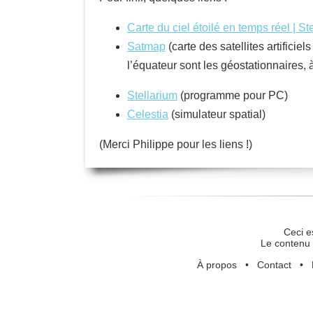
Carte du ciel étoilé en temps réel | St
Satmap
(carte des satellites artificie
l’équateur sont les géostationnaires, à
Stellarium
(programme pour PC)
Celestia
(simulateur spatial)
(Merci Philippe pour les liens !)
Ceci e
Le contenu 
À propos
•
Contact
•