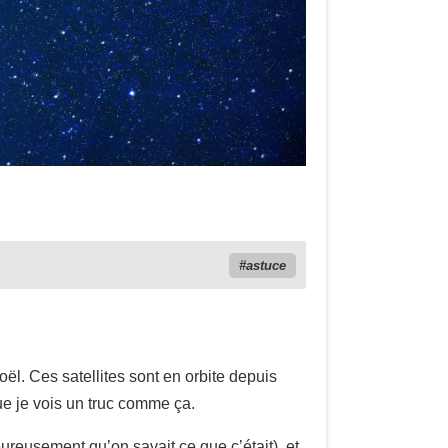
astuce
oël. Ces satellites sont en orbite depuis
que je vois un truc comme ça.
heureusement qu’on savait ce que c’était), et