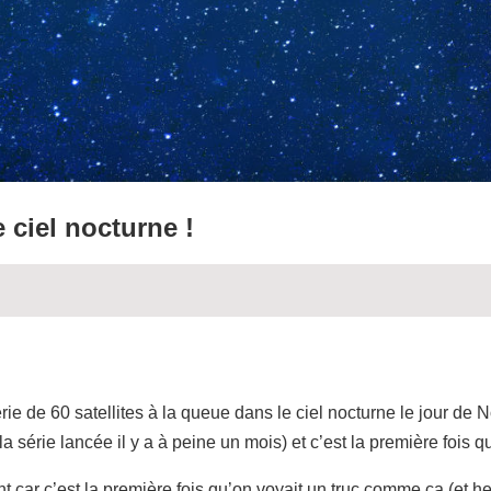
 ciel nocturne !
rie de 60 satellites à la queue dans le ciel nocturne le jour de N
la série lancée il y a à peine un mois) et c’est la première fois 
pant car c’est la première fois qu’on voyait un truc comme ça (et 