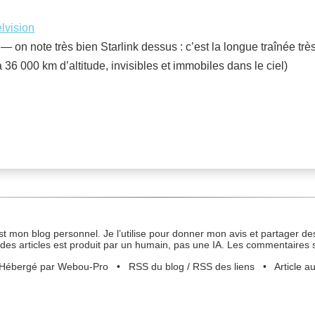
elvision
ls — on note très bien Starlink dessus : c’est la longue traînée tr
 36 000 km d’altitude, invisibles et immobiles dans le ciel)
st mon blog personnel. Je l’utilise pour donner mon avis et partager des
des articles est produit par un humain, pas une IA. Les commentaires 
Hébergé par Webou-Pro
•
RSS du blog
/
RSS des liens
•
Article a