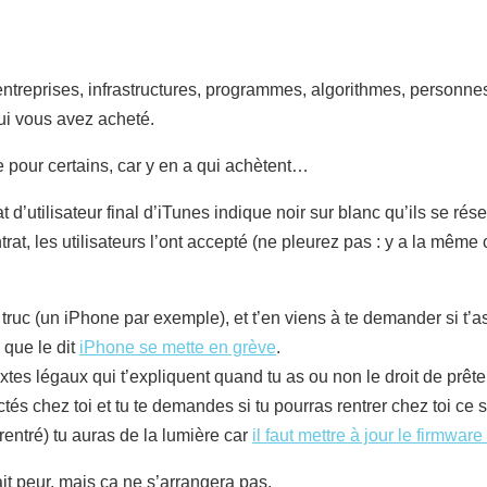
 entreprises, infrastructures, programmes, algorithmes, personne
qui vous avez acheté.
e pour certains, car y en a qui achètent…
t d’utilisateur final d’iTunes indique noir sur blanc qu’ils se ré
ntrat, les utilisateurs l’ont accepté (ne pleurez pas : y a la mê
truc (un iPhone par exemple), et t’en viens à te demander si t’as 
 que le dit
iPhone se mette en grève
.
xtes légaux qui t’expliquent quand tu as ou non le droit de prête
tés chez toi et tu te demandes si tu pourras rentrer chez toi ce 
s rentré) tu auras de la lumière car
il faut mettre à jour le firmwa
ait peur, mais ça ne s’arrangera pas.