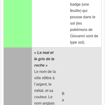
badge (une
feuille) qui
pousse dans le
sol (les
pokémons de
Giovanni sont de
type sol).
« Le mat et
le gris de la
roche »
Le nom de la
ville réfère à
l’argent, le
métal, et sa
B
couleur. Le
a
nom anglais