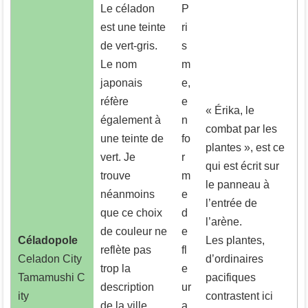
Le céladon
P
est une teinte
ri
de vert-gris.
s
Le nom
m
japonais
e,
réfère
e
« Érika, le
également à
n
combat par les
une teinte de
fo
plantes », est ce
vert. Je
r
qui est écrit sur
trouve
m
le panneau à
néanmoins
e
l’entrée de
que ce choix
d
l’arène.
de couleur ne
e
Céladopole
Les plantes,
reflète pas
fl
Celadon City
d’ordinaires
trop la
e
Tamamushi C
pacifiques
description
ur
ity
contrastent ici
de la ville,
a