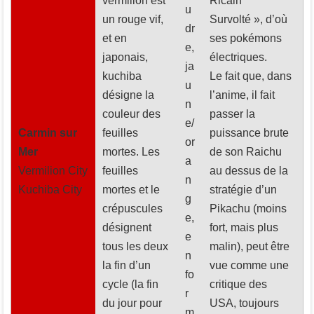
vermillon est
Ricain
u
un rouge vif,
Survolté », d’où
dr
et en
ses pokémons
e,
japonais,
électriques.
ja
kuchiba
Le fait que, dans
u
désigne la
l’anime, il fait
n
couleur des
passer la
e/
Carmin sur
feuilles
puissance brute
or
Mer
mortes. Les
de son Raichu
a
Vermilion City
feuilles
au dessus de la
n
Kuchiba City
mortes et le
stratégie d’un
g
crépuscules
Pikachu (moins
e,
désignent
fort, mais plus
e
tous les deux
malin), peut être
n
la fin d’un
vue comme une
fo
cycle (la fin
critique des
r
du jour pour
USA, toujours
m