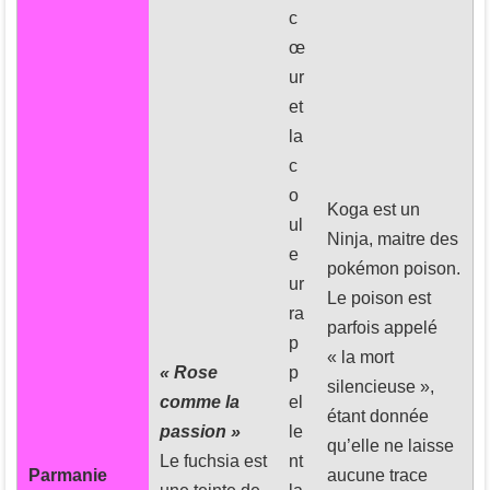
c
œ
ur
et
la
c
o
Koga est un
ul
Ninja, maitre des
e
pokémon poison.
ur
Le poison est
ra
parfois appelé
p
« la mort
« Rose
p
silencieuse »,
comme la
el
étant donnée
passion »
le
qu’elle ne laisse
Le fuchsia est
nt
Parmanie
aucune trace