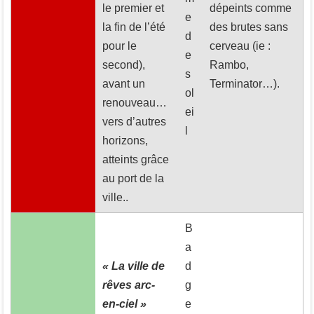
le premier et
dépeints comme
e
la fin de l’été
des brutes sans
d
pour le
cerveau (ie :
e
second),
Rambo,
s
avant un
Terminator…).
ol
renouveau…
ei
vers d’autres
l
horizons,
atteints grâce
au port de la
ville..
B
a
« La ville de
d
rêves arc-
g
en-ciel »
e