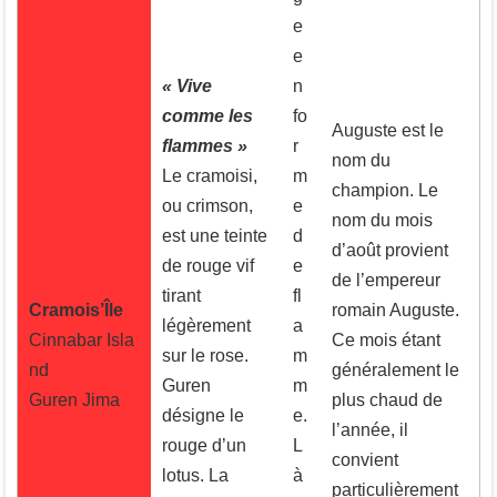
e
e
« Vive
n
comme les
fo
Auguste est le
flammes »
r
nom du
Le cramoisi,
m
champion. Le
ou crimson,
e
nom du mois
est une teinte
d
d’août provient
de rouge vif
e
de l’empereur
tirant
fl
Cramois’Île
romain Auguste.
légèrement
a
Cinnabar Isla
Ce mois étant
sur le rose.
m
nd
généralement le
Guren
m
Guren Jima
plus chaud de
désigne le
e.
l’année, il
rouge d’un
L
convient
lotus. La
à
particulièrement