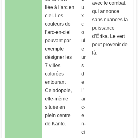
avec le combat,
liée à l’arc en
u
qui annonce
ciel. Les
x
sans nuances la
couleurs de
c
puissance
l’arc-en-ciel
o
d’Érika. Le vert
pouvant par
ul
peut provenir de
exemple
e
là.
désigner les
ur
7 villes
s
colorées
d
entourant
e
Celadopole,
l’
elle-même
ar
située en
c-
plein centre
e
de Kanto.
n-
ci