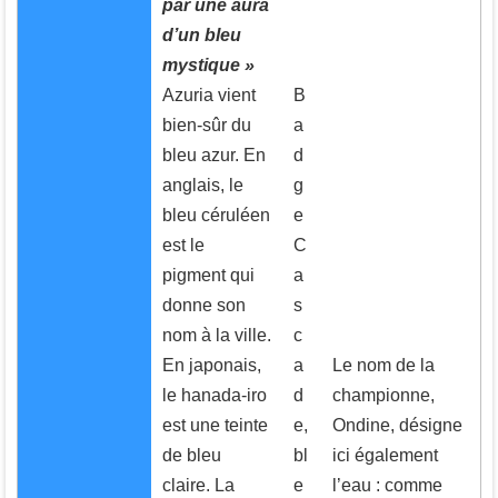
par une aura
d’un bleu
mystique »
Azuria vient
B
bien-sûr du
a
bleu azur. En
d
anglais, le
g
bleu céruléen
e
est le
C
pigment qui
a
donne son
s
nom à la ville.
c
En japonais,
a
Le nom de la
le hanada-iro
d
championne,
est une teinte
e,
Ondine, désigne
de bleu
bl
ici également
claire. La
e
l’eau : comme