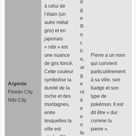
d
à celui de
g
l’étain (un
e
autre métal
R
gris) et en
o
japonais
c
« nibi » est
h
une nuance
Pierre a un nom
e,
de gris foncé.
qui convient
ar
Cette couleur
particulièrement
g
symbolise la
à sa ville, son
Argenta
e
dureté de la
badge et son
Pewter City
nt
roche et des
type de
Nibi City
é
montagnes,
pokémon. Il est
e
entre
dit être « dur
e
lesquelles la
comme la
n
ville est
pierre ».
fo