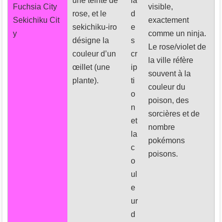
une teinte de
la
Fuchsia City
visible,
rose, et le
d
Sekichiku Cit
exactement
sekichiku-iro
e
y
comme un ninja.
désigne la
s
Le rose/violet de
couleur d’un
cr
la ville réfère
œillet (une
ip
souvent à la
plante).
ti
couleur du
o
poison, des
n
sorcières et de
et
nombre
la
pokémons
c
poisons.
o
ul
e
ur
d