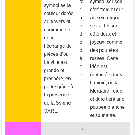
fo
symboliser son
symbolise la
r
côté froid et dur
couleur dorée
m
au sein duquel
au travers du
e
se cache son
commerce, et
d
côté doux et
donc
e
joyeux, comme
l’échange de
pi
des poupées
pièces d’or.
è
russes. Cette
La ville est
c
idée est
grande et
e
renforcée dans
prospère, en
l’animé, où la
partie grâce à
Morgane froide
la présence
et dure tient une
de la Sylphe
poupée blanche
SARL.
et souriante.
B