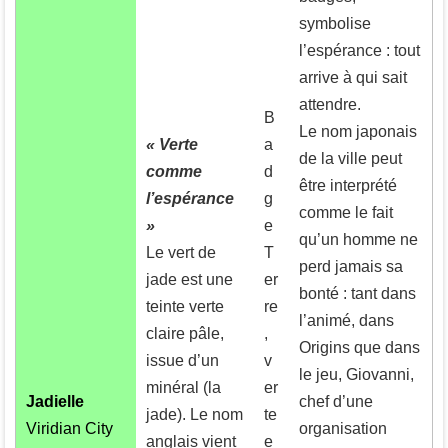
symbolise
l’espérance : tout
arrive à qui sait
attendre.
B
Le nom japonais
« Verte
a
de la ville peut
comme
d
être interprété
l’espérance
g
comme le fait
»
e
qu’un homme ne
Le vert de
T
perd jamais sa
jade est une
er
bonté : tant dans
teinte verte
re
l’animé, dans
claire pâle,
,
Origins que dans
issue d’un
v
le jeu, Giovanni,
minéral (la
er
Jadielle
chef d’une
jade). Le nom
te
Viridian City
organisation
anglais vient
e