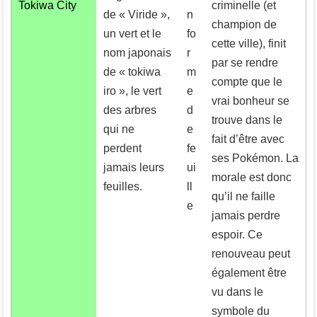
Tokiwa City
criminelle (et
de « Viride »,
n
champion de
un vert et le
fo
cette ville), finit
nom japonais
r
par se rendre
de « tokiwa
m
compte que le
iro », le vert
e
vrai bonheur se
des arbres
d
trouve dans le
qui ne
e
fait d’être avec
perdent
fe
ses Pokémon. La
jamais leurs
ui
morale est donc
feuilles.
ll
qu’il ne faille
e
jamais perdre
espoir. Ce
renouveau peut
également être
vu dans le
symbole du