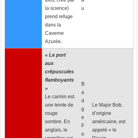
la science)
u
prend refuge
dans la
Caverne
Azurée.
« Le port
aux
crépuscules
flamboyants
B
»
a
Le carmin est
d
une teinte de
Le Major Bob,
g
rouge
d’origine
e
sombre. En
américaine, est
F
anglais, le
appelé « le
o