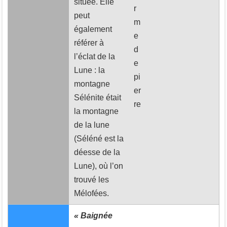
située. Elle
r
peut
m
également
e
référer à
d
l’éclat de la
e
Lune : la
pi
montagne
er
Sélénite était
re
la montagne
de la lune
(Séléné est la
déesse de la
Lune), où l’on
trouvé les
Mélofées.
« Baignée