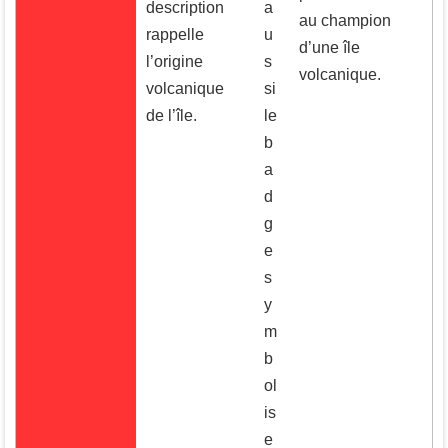
description
a
au champion
rappelle
u
d’une île
l’origine
s
volcanique.
volcanique
si
de l’île.
le
b
a
d
g
e
s
y
m
b
ol
is
e