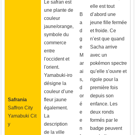
Le safran est
elle est tout
une plante de
B
d’abord une
couleur
a
jeune fille fermée
jaune/orange,
d
et froide. Ce
symbole du
g
n’est que quand
commerce
e
Sacha arrive
entre
M
avec un
l'occident et
ar
pokémon spectre
l'orient.
ai
qu’elle s’ouvre et
Yamabuki-iro
s,
rigole pour la
désigne la
d
première fois
couleur d’une
or
depuis son
Safrania
fleur jaune
é
enfance. Les
Saffron City
également.
e
deux ronds
Yamabuki Cit
La
e
formés par le
y
description
n
badge peuvent
de la ville