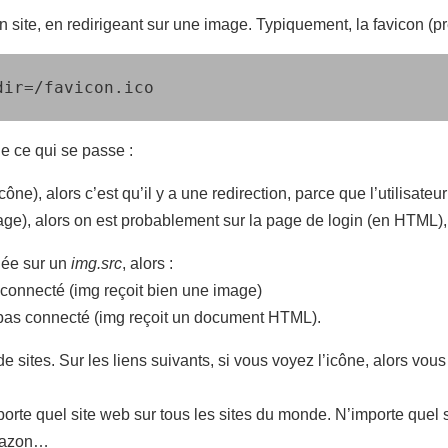
n site, en redirigeant sur une image. Typiquement, la favicon (p
dir=/favicon.ico
e ce qui se passe :
icône), alors c’est qu’il y a une redirection, parce que l’utilisate
ge), alors on est probablement sur la page de login (en HTML), c
gée sur un
img.src
, alors :
st connecté (img reçoit bien une image)
est pas connecté (img reçoit un document HTML).
sites. Sur les liens suivants, si vous voyez l’icône, alors vous
mporte quel site web sur tous les sites du monde. N’importe quel 
Amazon…