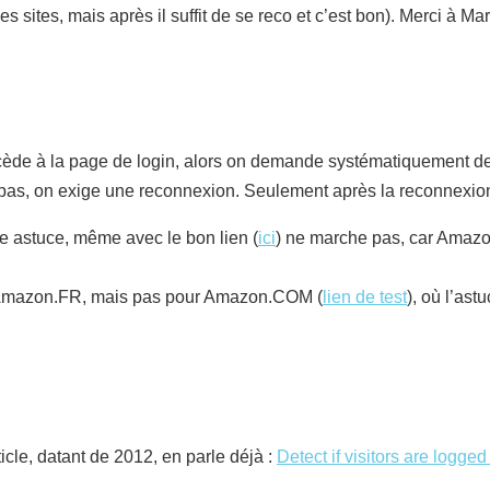
s sites, mais après il suffit de se reco et c’est bon). Merci à Mar
ède à la page de login, alors on demande systématiquement de
u pas, on exige une reconnexion. Seulement après la reconnexion
te astuce, même avec le bon lien (
ici
) ne marche pas, car Amazo
ur Amazon.FR, mais pas pour Amazon.COM (
lien de test
), où l’ast
cle, datant de 2012, en parle déjà :
Detect if visitors are logge