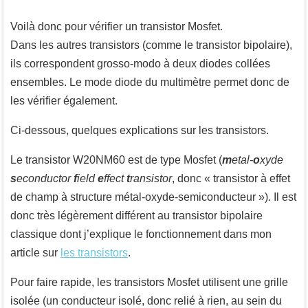
Voilà donc pour vérifier un transistor Mosfet.
Dans les autres transistors (comme le transistor bipolaire),
ils correspondent grosso-modo à deux diodes collées
ensembles. Le mode diode du multimètre permet donc de
les vérifier également.
Ci-dessous, quelques explications sur les transistors.
Le transistor W20NM60 est de type Mosfet (
m
etal-
o
xyde
s
econductor
f
ield
e
ffect
t
ransistor
, donc « transistor à effet
de champ à structure métal-oxyde-semiconducteur »). Il est
donc très légèrement différent au transistor bipolaire
classique dont j’explique le fonctionnement dans mon
article sur
les transistors
.
Pour faire rapide, les transistors Mosfet utilisent une grille
isolée (un conducteur isolé, donc relié à rien, au sein du