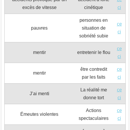
excès de vitesse
cinétique
ci
personnes en
ce
pauvres
situation de
ci
sobriété subie
ce
mentir
entretenir le flou
ci
être contredit
ce
mentir
par les faits
ci
La réalité me
ce
J’ai menti
donne tort
ci
Actions
ce
Émeutes violentes
spectaculaires
ci