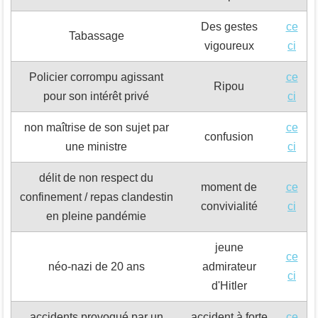
Des gestes
ce
Tabassage
vigoureux
ci
Policier corrompu agissant
ce
Ripou
pour son intérêt privé
ci
non maîtrise de son sujet par
ce
confusion
une ministre
ci
délit de non respect du
moment de
ce
confinement / repas clandestin
convivialité
ci
en pleine pandémie
jeune
ce
néo-nazi de 20 ans
admirateur
ci
d'Hitler
accidents provoqué par un
accident à forte
ce