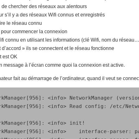
i de chercher des réseaux aux alentours
r s’il y a des réseaux Wifi connus et enregistrés
ire le réseau connu
t » pour commencer la connexion
ifi connu en utilisant les informations (clé Wifi, nom du réseau
 d’accord » ils se connectent et le réseau fonctionne
ut est OK
r un message à l’écran comme quoi la connexion est active.
ateur fait au démarrage de l’ordinateur, quand il veut se connect
rkManager[956]: <info> NetworkManager (version
rkManager[956]: <info> Read config: /etc/Netw
kManager[956]: <info> init!

rkManager[956]: <info>    interface-parser: pa