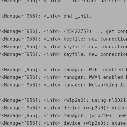
rkManager[956]: <info>    interface-parser: fi
kManager[956]: <info> end _init.

rkManager[956]: <info> (25422752) ... get_conn
rkManager[956]: <info> keyfile: new connectio
rkManager[956]: <info> keyfile: new connectio
rkManager[956]: <info> keyfile: new connectio
rkManager[956]: <info> manager: WiFi enabled b
rkManager[956]: <info> manager: WWAN enabled b
rkManager[956]: <info> manager: Networking is 
rkManager[956]: <info> (wlp2s0): using nl80211
rkManager[956]: <info> device (wlp2s0): driver
rkManager[956]: <info> manager: (wlp2s0): new
rkManager[956]: <info> device (wlp2s0): state