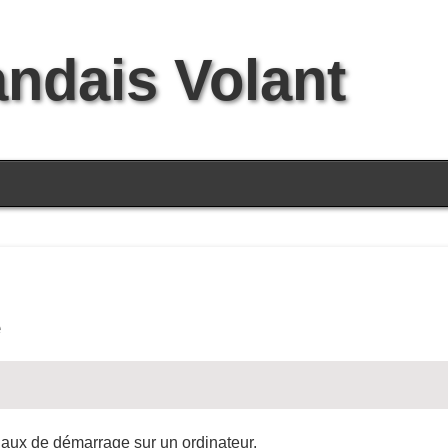
andais Volant
e
rnaux de démarrage sur un ordinateur.