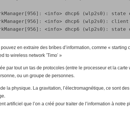
rkManager[956]: <info> dhcp6 (wlp2s0): state c
rkManager[956]: <info> dhcp6 (wlp2s0): client 
rkManager[956]: <info> dhcp6 (wlp2s0): state 
ouvez en extraire des bribes d’information, comme « starting c
d to wireless network 'Timo' »
ar tout un tas de protocoles (entre le processeur et la carte wif
personne, ou un groupe de personnes.
 de la physique. La gravitation, l’électromagnétique, ce sont de
ge.
 artificiel que l’on a créé pour traiter de l’information à notre p