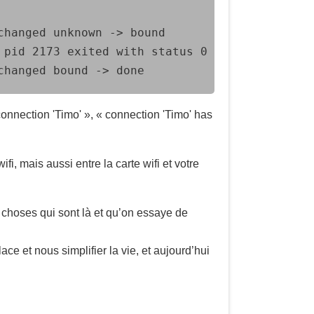
hanged unknown -> bound

pid 2173 exited with status 0

changed bound -> done
onnection 'Timo' », « connection 'Timo' has
i, mais aussi entre la carte wifi et votre
s choses qui sont là et qu’on essaye de
lace et nous simplifier la vie, et aujourd’hui