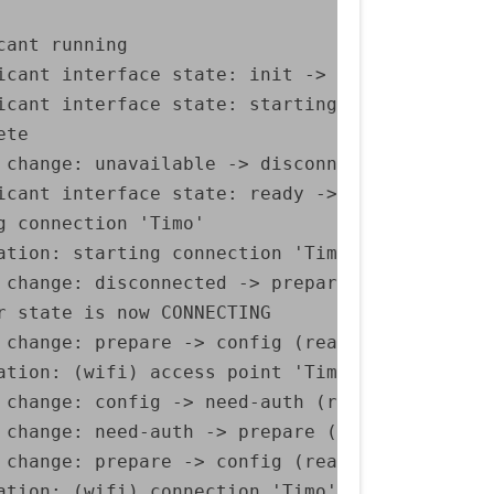
ant running

cant interface state: init -> starting

cant interface state: starting -> ready

te

 change: unavailable -> disconnected (reason 
cant interface state: ready -> inactive

 connection 'Timo'

ation: starting connection 'Timo' (0792c0a8-fa
 change: disconnected -> prepare (reason 'none
 state is now CONNECTING

 change: prepare -> config (reason 'none') [40
ation: (wifi) access point 'Timo' has security
 change: config -> need-auth (reason 'none') [
 change: need-auth -> prepare (reason 'none') 
 change: prepare -> config (reason 'none') [40
ation: (wifi) connection 'Timo' has security,