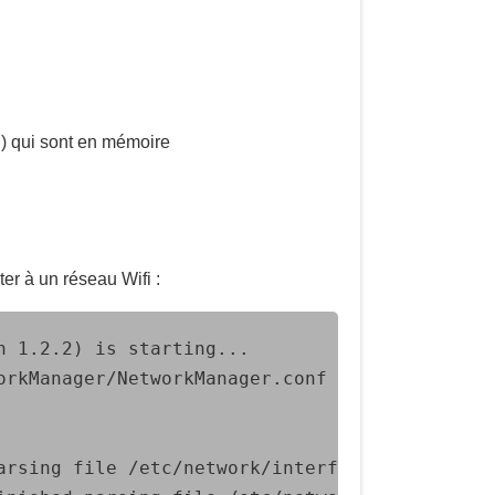
…) qui sont en mémoire
er à un réseau Wifi :
 1.2.2) is starting...

orkManager/NetworkManager.conf (etc: default-w
rsing file /etc/network/interfaces
