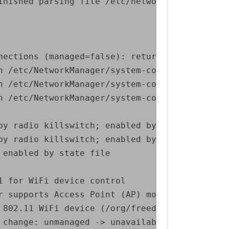
nished parsing file /etc/network/interfaces

ections (managed=false): return empty list.

n /etc/NetworkManager/system-connections/Lord
n /etc/NetworkManager/system-connections/Live
n /etc/NetworkManager/system-connections/Timo
y radio killswitch; enabled by state file

y radio killswitch; enabled by state file

enabled by state file

 for WiFi device control

 supports Access Point (AP) mode

 802.11 WiFi device (/org/freedesktop/NetworkM
 change: unmanaged -> unavailable (reason 'man