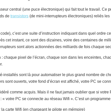
r central (une puce électronique) qui fait tout le travail. Ce p
rds de
transistors
(de mini-interrupteurs électroniques) reliés les
de), c’est une suite d’instruction indiquant dans quel ordre ce
Dès cet instant, ce sont des dizaines, voire des centaines de mil
nterrupteurs sont alors actionnées des milliards de fois chaque s
cran : chaque pixel de l’écran, chaque son dans les enceintes, cha
r.
nstallés sont là pour automatiser le plus grand nombre de chose. 
iers sont ouverts, votre fond d’écran est affiché, votre PC se con
déré comme acquis. Mais il ne faut jamais oublier que si votre PC
: « votre PC se connecte au réseau Wifi ». C’est un programme à 
r la carte Wifi (en chargeant le pilote en mémoire)