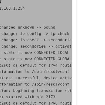


.168.1.254

hanged unknown -> bound

 change: ip-config -> ip-check (reason 'none')
 change: ip-check -> secondaries (reason 'none
 change: secondaries -> activated (reason 'non
 state is now CONNECTED_LOCAL

 state is now CONNECTED_GLOBAL

2s0) as default for IPv4 routing and DNS

formation to /sbin/resolvconf

tion: successful, device activated.

formation to /sbin/resolvconf

tion: beginning transaction (timeout in 45 sec
t started with pid 2173

2s0) as default for IPv6 routing and DNS
