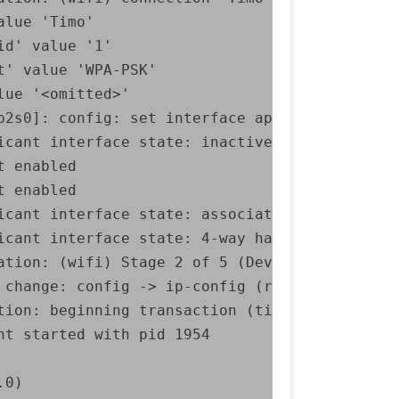
lue 'Timo'

d' value '1'

' value 'WPA-PSK'

ue '<omitted>'

2s0]: config: set interface ap_scan to 1

cant interface state: inactive -> associating
 enabled

 enabled

icant interface state: associating -> 4-way ha
icant interface state: 4-way handshake -> comp
ation: (wifi) Stage 2 of 5 (Device Configure)
 change: config -> ip-config (reason 'none') [
tion: beginning transaction (timeout in 45 sec
t started with pid 1954

0)
