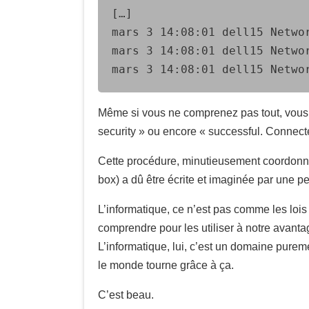
[…]

mars 3 14:08:01 dell15 Netwo
mars 3 14:08:01 dell15 Netwo
mars 3 14:08:01 dell15 Netwo
Même si vous ne comprenez pas tout, vous p
security » ou encore « successful. Connecte
Cette procédure, minutieusement coordonnée p
box) a dû être écrite et imaginée par une 
L’informatique, ce n’est pas comme les lois
comprendre pour les utiliser à notre avanta
L’informatique, lui, c’est un domaine purement
le monde tourne grâce à ça.
C’est beau.