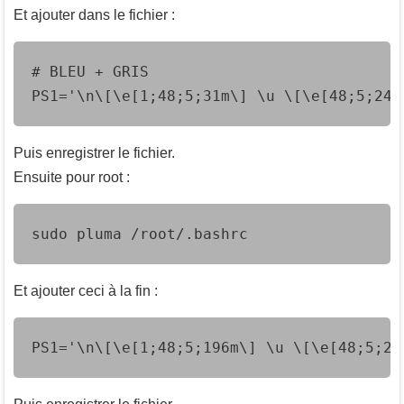
Et ajouter dans le fichier :
# BLEU + GRIS

PS1='\n\[\e[1;48;5;31m\] \u \[\e[48;5;240
Puis enregistrer le fichier.
Ensuite pour root :
sudo pluma /root/.bashrc
Et ajouter ceci à la fin :
PS1='\n\[\e[1;48;5;196m\] \u \[\e[48;5;24