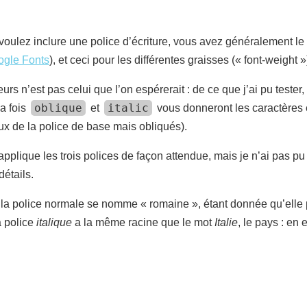
oulez inclure une police d’écriture, vous avez généralement le 
ogle Fonts
), et ceci pour les différentes graisses (« font-weight »
 n’est pas celui que l’on espérerait : de ce que j’ai pu tester, 
oblique
italic
la fois
et
vous donneront les caractères e
ux de la police de base mais obliqués).
pplique les trois polices de façon attendue, mais je n’ai pas pu 
détails.
e la police normale se nomme « romaine », étant donnée qu’elle 
a police
italique
a la même racine que le mot
Italie
, le pays : en 