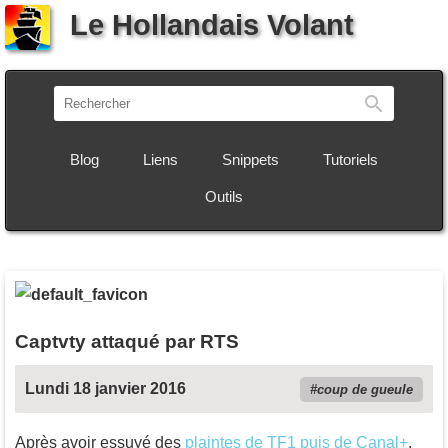
Le Hollandais Volant
Recherch
Blog
Liens
Snippets
Tutoriels
Outils
Captvty attaqué par RTS
Lundi 18 janvier 2016
coup de gueule
Après avoir essuyé des
plaintes de TF1
puis de Canal+
,