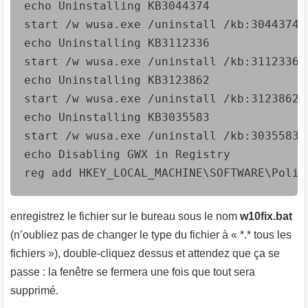
echo Uninstalling KB3044374

start /w wusa.exe /uninstall /kb:3044374 /
echo Uninstalling KB3112336

start /w wusa.exe /uninstall /kb:3112336 /
echo Uninstalling KB3123862

start /w wusa.exe /uninstall /kb:3123862 /
echo Uninstalling KB3035583

start /w wusa.exe /uninstall /kb:3035583 /
echo Disabling GWX in Registry

reg add HKEY_LOCAL_MACHINE\SOFTWARE\Polic
enregistrez le fichier sur le bureau sous le nom
w10fix.bat
(n’oubliez pas de changer le type du fichier à « *.* tous les
fichiers »), double-cliquez dessus et attendez que ça se
passe : la fenêtre se fermera une fois que tout sera
supprimé.