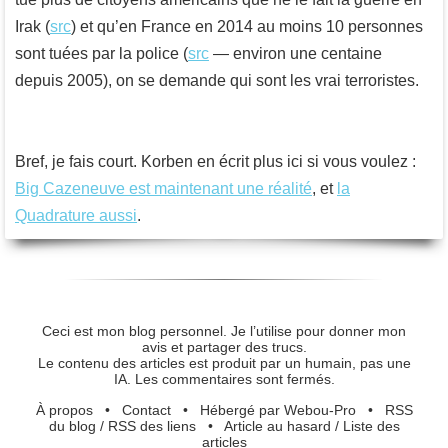
Irak (
src
) et qu’en France en 2014 au moins 10 personnes
sont tuées par la police (
src
— environ une centaine
depuis 2005), on se demande qui sont les vrai terroristes.
Bref, je fais court. Korben en écrit plus ici si vous voulez :
Big Cazeneuve est maintenant une réalité
, et
la
Quadrature aussi
.
Ceci est mon blog personnel. Je l’utilise pour donner mon
avis et partager des trucs.
Le contenu des articles est produit par un humain, pas une
IA. Les commentaires sont fermés.
À propos
•
Contact
•
Hébergé par Webou-Pro
•
RSS
du blog
/
RSS des liens
•
Article au hasard
/
Liste des
articles