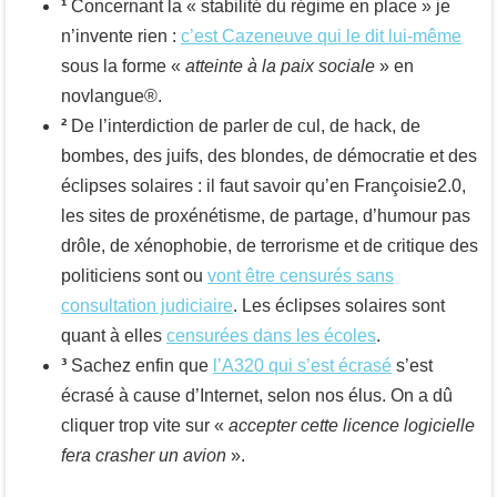
¹
Concernant la « stabilité du régime en place » je
n’invente rien :
c’est Cazeneuve qui le dit lui-même
sous la forme «
atteinte à la paix sociale
» en
novlangue®.
²
De l’interdiction de parler de cul, de hack, de
bombes, des juifs, des blondes, de démocratie et des
éclipses solaires : il faut savoir qu’en Françoisie2.0,
les sites de proxénétisme, de partage, d’humour pas
drôle, de xénophobie, de terrorisme et de critique des
politiciens sont ou
vont être censurés sans
consultation judiciaire
. Les éclipses solaires sont
quant à elles
censurées dans les écoles
.
³
Sachez enfin que
l’A320 qui s’est écrasé
s’est
écrasé à cause d’Internet, selon nos élus. On a dû
cliquer trop vite sur «
accepter cette licence logicielle
fera crasher un avion
».