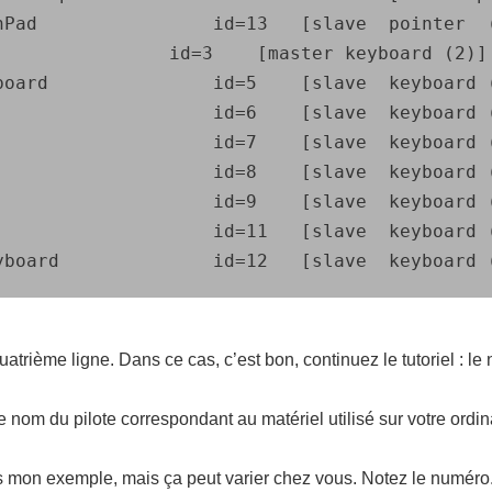
	id=13	[slave  pointer  (2)]

	[master keyboard (2)]

	id=5	[slave  keyboard (3)]

	id=6	[slave  keyboard (3)]

	id=7	[slave  keyboard (3)]

	id=8	[slave  keyboard (3)]

	id=9	[slave  keyboard (3)]

	id=11	[slave  keyboard (3)]

atrième ligne. Dans ce cas, c’est bon, continuez le tutoriel : le
le nom du pilote correspondant au matériel utilisé sur votre ordin
ns mon exemple, mais ça peut varier chez vous. Notez le numéro