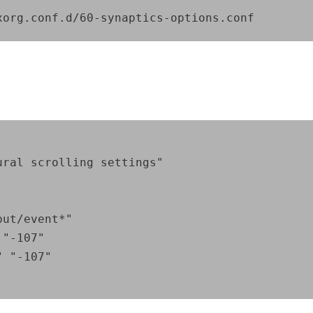
xorg.conf.d/60-synaptics-options.conf