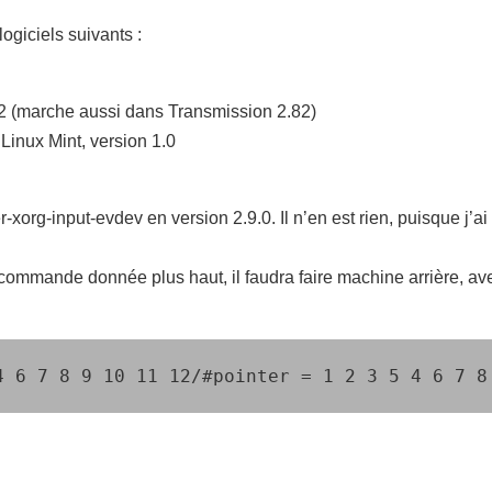
ogiciels suivants :
2 (marche aussi dans Transmission 2.82)
 Linux Mint, version 1.0
er-xorg-input-evdev en version 2.9.0. Il n’en est rien, puisque j’a
commande donnée plus haut, il faudra faire machine arrière, a
4 6 7 8 9 10 11 12/#pointer = 1 2 3 5 4 6 7 8