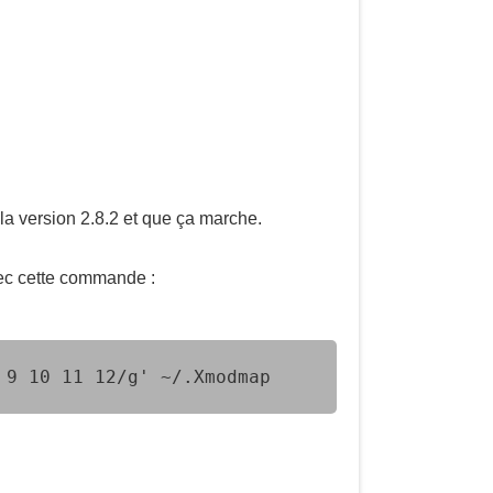
i la version 2.8.2 et que ça marche.
vec cette commande :
 9 10 11 12/g' ~/.Xmodmap