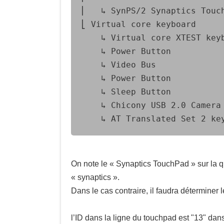
⎜   ↳ SynPS/2 Synaptics TouchPad              
⎣ Virtual core keyboard                   	id=3
    ↳ Virtual core XTEST keyboard             
    ↳ Power Button                            
    ↳ Video Bus                               
    ↳ Power Button                            
    ↳ Sleep Button                            
    ↳ Chicony USB 2.0 Camera                  
On note le « Synaptics TouchPad » sur la qu
« synaptics ».
Dans le cas contraire, il faudra déterminer 
l’ID dans la ligne du touchpad est "13" da