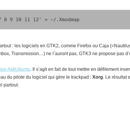
7 8 9 10 11 12' > ~/.Xmodmap
rtout : les logiciels en GTK2, comme Firefox ou Caja (=Nautilus
hmbox, Transmission…) ne l’auront pas. GTK3 ne propose pas d’
 sur AskUbuntu
. Il s’agit en fait de tout mettre en défilement i
u du pilote du logiciel qui gère le trackpad :
Xorg
. Le résultat
l partout.