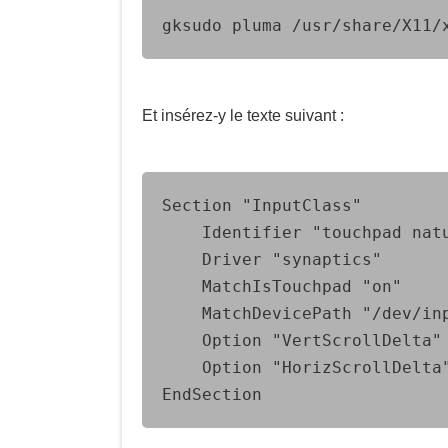
gksudo pluma /usr/share/X11/
Et insérez-y le texte suivant :
Section "InputClass"

	Identifier "touchpad natural scrolling settings"

	Driver "synaptics"

	MatchIsTouchpad "on"

	MatchDevicePath "/dev/input/event*"

	Option "VertScrollDelta" "-107"

	Option "HorizScrollDelta" "-107"
