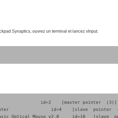
ackpad Synaptics, ouvrez un terminal et lancez xInput.
	[master pointer  (3)]

	id=4	[slave  pointer  (2)]

se v2.0 	id=10	[slave  pointer  (2)]
