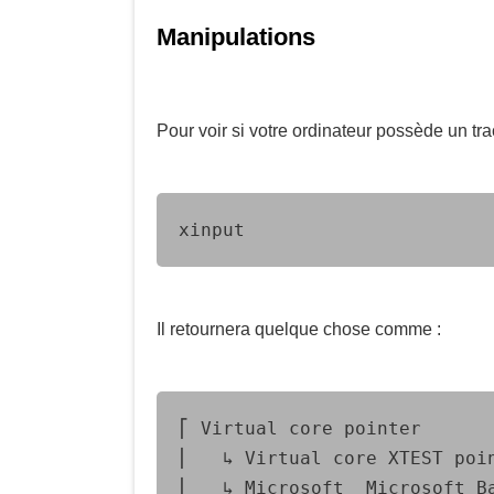
Manipulations
Pour voir si votre ordinateur possède un tr
xinput
Il retournera quelque chose comme :
⎡ Virtual core pointer                    	id=2
⎜   ↳ Virtual core XTEST pointer              
⎜   ↳ Microsoft  Microsoft Basic Optical Mou