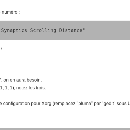
e numéro :
"Synaptics Scrolling Distance"
07
7, on en aura besoin.
 1, 1), notez les trois.
 de configuration pour Xorg (remplacez "pluma" par "gedit" sous 