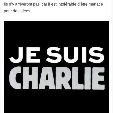
Ils n’y arriveront pas, car il est intolérable d’être menacé
pour des idées.