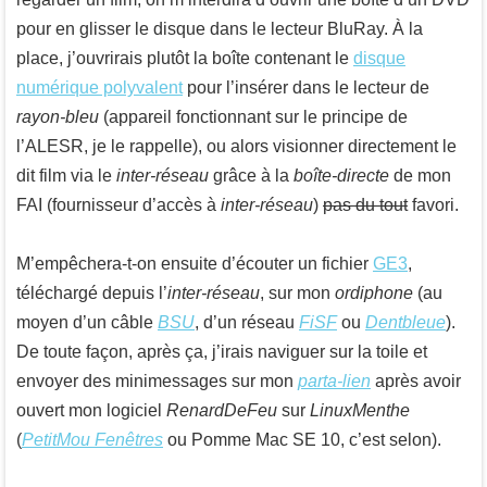
pour en glisser le disque dans le lecteur BluRay. À la
place, j’ouvrirais plutôt la boîte contenant le
disque
numérique polyvalent
pour l’insérer dans le lecteur de
rayon-bleu
(appareil fonctionnant sur le principe de
l’ALESR, je le rappelle), ou alors visionner directement le
dit film via le
inter-réseau
grâce à la
boîte-directe
de mon
FAI (fournisseur d’accès à
inter-réseau
)
pas du tout
favori.
M’empêchera-t-on ensuite d’écouter un fichier
GE3
,
téléchargé depuis l’
inter-réseau
, sur mon
ordiphone
(au
moyen d’un câble
BSU
, d’un réseau
FiSF
ou
Dentbleue
).
De toute façon, après ça, j’irais naviguer sur la toile et
envoyer des minimessages sur mon
parta-lien
après avoir
ouvert mon logiciel
RenardDeFeu
sur
LinuxMenthe
(
PetitMou Fenêtres
ou Pomme Mac SE 10, c’est selon).