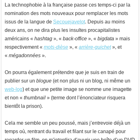
La technophobie à la française passe ces temps-ci par la
nomination des mots nouveaux pour remplacer les mots
issus de la langue de
Secouejavelot
. Depuis au moins
deux ans, on ne dira plus les insultes procapitalistes
américains «
hashtag
», «
back-office
», «
bigdata
» mais
respectivement «
mots-dièse
», «
arrière-guichet
», et
«
mégadonnées
».
On pourra également prétendre que je suis en train de
publier sur un
blogue
(et non plus ni un blog, ni même un
web-log
) et que une petite image se nomme une imagette
et non «
thumbnail
» (terme dont l’énonciateur risquera
bientôt la prison).
Cela me semble un peu poussé, mais j’entrevoie déjà un
temps où, rentrant du travail et filant sur le canapé pour
regarder un film, on m’interdira d’ouvrir une boîte d’un DVD