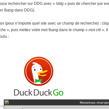
eur pour rechercher sur DDG avec «
!ddg
» puis de chercher par e
mon
!bang
dans DDG).
ox (pour n’importe quel site avec un champ de recherche) : cliq
rche
», puis mettez votre mot !bang dans le champ «
mot clé
». Il
oulu :