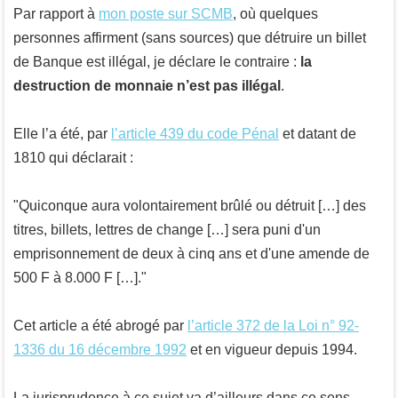
Par rapport à
mon poste sur SCMB
, où quelques
personnes affirment (sans sources) que détruire un billet
de Banque est illégal, je déclare le contraire :
la
destruction de monnaie n’est pas illégal
.
Elle l’a été, par
l’article 439 du code Pénal
et datant de
1810 qui déclarait :
Quiconque aura volontairement brûlé ou détruit […] des
titres, billets, lettres de change […] sera puni d'un
emprisonnement de deux à cinq ans et d'une amende de
500 F à 8.000 F […].
Cet article a été abrogé par
l’article 372 de la Loi n° 92-
1336 du 16 décembre 1992
et en vigueur depuis 1994.
La jurisprudence à ce sujet va d’ailleurs dans ce sens