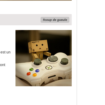
coup de gueule
 est un
dont