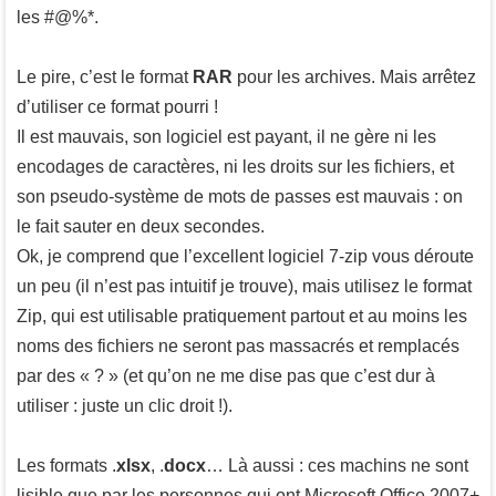
les #@%*.
Le pire, c’est le format
RAR
pour les archives. Mais arrêtez
d’utiliser ce format pourri !
Il est mauvais, son logiciel est payant, il ne gère ni les
encodages de caractères, ni les droits sur les fichiers, et
son pseudo-système de mots de passes est mauvais : on
le fait sauter en deux secondes.
Ok, je comprend que l’excellent logiciel 7-zip vous déroute
un peu (il n’est pas intuitif je trouve), mais utilisez le format
Zip, qui est utilisable pratiquement partout et au moins les
noms des fichiers ne seront pas massacrés et remplacés
par des « ? » (et qu’on ne me dise pas que c’est dur à
utiliser : juste un clic droit !).
Les formats .
xlsx
, .
docx
… Là aussi : ces machins ne sont
lisible que par les personnes qui ont Microsoft Office 2007+