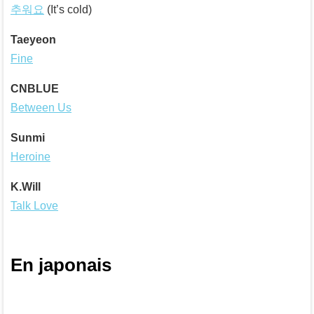
추워요
(It’s cold)
Taeyeon
Fine
CNBLUE
Between Us
Sunmi
Heroine
K.Will
Talk Love
En japonais