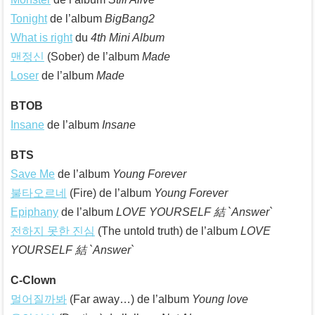
Tonight
de l’album
BigBang2
What is right
du
4th Mini Album
맨정신
(Sober) de l’album
Made
Loser
de l’album
Made
BTOB
Insane
de l’album
Insane
BTS
Save Me
de l’album
Young Forever
불타오르네
(Fire) de l’album
Young Forever
Epiphany
de l’album
LOVE YOURSELF 結 `Answer`
전하지 못한 진심
(The untold truth) de l’album
LOVE
YOURSELF 結 `Answer`
C-Clown
멀어질까봐
(Far away…) de l’album
Young love