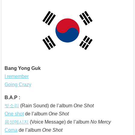
Bang Yong Guk
I remember
Going Crazy
B.A.P :
빗소리
(Rain Sound) de l’album
One Shot
One shot
de l’album
One Shot
음성메시지
(Voice Message) de l’album
No Mercy
Coma
de l’album
One Shot