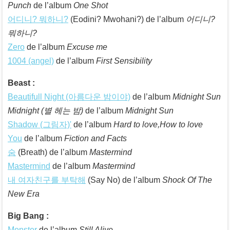
Punch
de l’album
One Shot
어디니? 뭐하니?
(Eodini? Mwohani?) de l’album
어디니?
뭐하니?
Zero
de l’album
Excuse me
1004 (angel)
de l’album
First Sensibility
Beast :
Beautifull Night (아름다운 밤이야)
de l’album
Midnight Sun
Midnight (별 헤는 밤)
de l’album
Midnight Sun
Shadow (그림자)'
de l’album
Hard to love,How to love
You
de l’album
Fiction and Facts
숨
(Breath) de l’album
Mastermind
Mastermind
de l’album
Mastermind
내 여자친구를 부탁해
(Say No) de l’album
Shock Of The
New Era
Big Bang :
Monster
de l’album
Still Alive