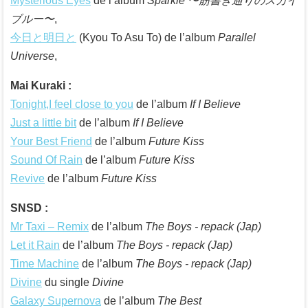
Mysterious Eyes
de l’album
Sparkle 〜筋書き通りのスカイ
ブルー〜
,
今日と明日と
(Kyou To Asu To) de l’album
Parallel
Universe
,
Mai Kuraki :
Tonight,I feel close to you
de l’album
If I Believe
Just a little bit
de l’album
If I Believe
Your Best Friend
de l’album
Future Kiss
Sound Of Rain
de l’album
Future Kiss
Revive
de l’album
Future Kiss
SNSD :
Mr Taxi – Remix
de l’album
The Boys - repack (Jap)
Let it Rain
de l’album
The Boys - repack (Jap)
Time Machine
de l’album
The Boys - repack (Jap)
Divine
du single
Divine
Galaxy Supernova
de l’album
The Best