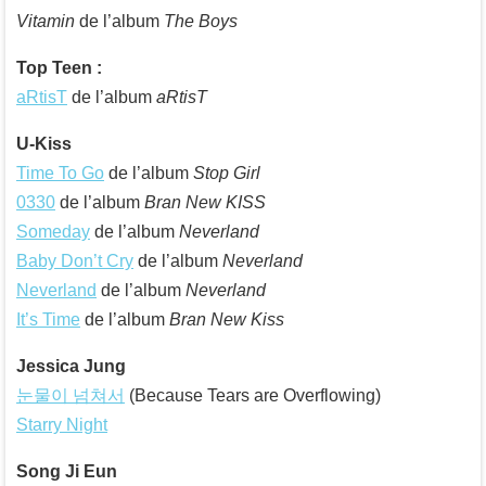
Vitamin
de l’album
The Boys
Top Teen :
aRtisT
de l’album
aRtisT
U-Kiss
Time To Go
de l’album
Stop Girl
0330
de l’album
Bran New KISS
Someday
de l’album
Neverland
Baby Don’t Cry
de l’album
Neverland
Neverland
de l’album
Neverland
It’s Time
de l’album
Bran New Kiss
Jessica Jung
눈물이 넘쳐서
(Because Tears are Overflowing)
Starry Night
Song Ji Eun