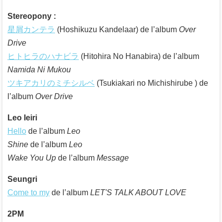
Stereopony :
星屑カンテラ
(Hoshikuzu Kandelaar) de l’album
Over
Drive
ヒトヒラのハナビラ
(Hitohira No Hanabira) de l’album
Namida Ni Mukou
ツキアカリのミチシルベ
(Tsukiakari no Michishirube ) de
l’album
Over Drive
Leo Ieiri
Hello
de l’album
Leo
Shine
de l’album
Leo
Wake You Up
de l’album
Message
Seungri
Come to my
de l’album
LET'S TALK ABOUT LOVE
2PM