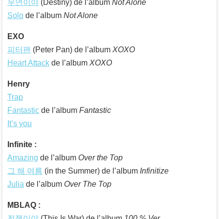
우연이야
(Destiny) de l’album
Not Alone
Solo
de l’album
Not Alone
EXO
피터팬
(Peter Pan) de l’album
XOXO
Heart Attack
de l’album
XOXO
Henry
Trap
Fantastic
de l’album
Fantastic
It’s you
Infinite :
Amazing
de l’album
Over the Top
그 해 여름
(in the Summer) de l’album
Infinitize
Julia
de l’album
Over The Top
MBLAQ :
전쟁이야
(This Is War) de l’album
100 % Ver.