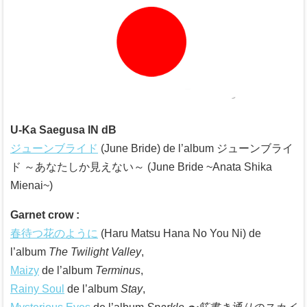
U-Ka Saegusa IN dB
ジューンブライド
(June Bride) de l’album ジューンブライ
ド ～あなたしか見えない～ (June Bride ~Anata Shika
Mienai~)
Garnet crow :
春待つ花のように
(Haru Matsu Hana No You Ni) de
l’album
The Twilight Valley
,
Maizy
de l’album
Terminus
,
Rainy Soul
de l’album
Stay
,