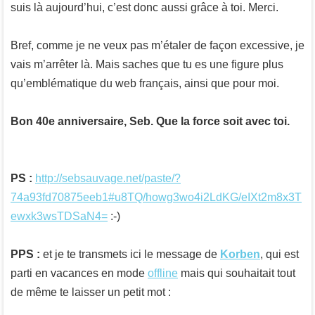
suis là aujourd’hui, c’est donc aussi grâce à toi. Merci.
Bref, comme je ne veux pas m’étaler de façon excessive, je
vais m’arrêter là. Mais saches que tu es une figure plus
qu’emblématique du web français, ainsi que pour moi.
Bon 40e anniversaire, Seb. Que la force soit avec toi.
PS :
http://sebsauvage.net/paste/?
74a93fd70875eeb1#u8TQ/howg3wo4i2LdKG/eIXt2m8x3T
ewxk3wsTDSaN4=
:-)
PPS :
et je te transmets ici le message de
Korben
, qui est
parti en vacances en mode
offline
mais qui souhaitait tout
de même te laisser un petit mot :