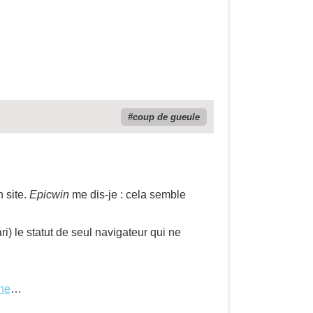
coup de gueule
n site.
Epicwin
me dis-je : cela semble
i) le statut de seul navigateur qui ne
gne
…