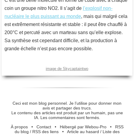
C’est une belle molécule en forme de cube avec à chaque
coin un groupe nitro NO2. Il s’agit de
l’explosif non-
nucléaire le plus puissant au monde
, mais qui malgré cela
est extrêmement résistante et stable : il peut être chauffé à
200°C et percuté avec un marteau sans qu’elle explose.
Sa synthèse est cependant difficile, et la production à
grande échelle n’est pas encore possible.
image de Skycaptaintwo
Ceci est mon blog personnel. Je l’utilise pour donner mon
avis et partager des trucs.
Le contenu des articles est produit par un humain, pas une
IA. Les commentaires sont fermés.
À propos
•
Contact
•
Hébergé par Webou-Pro
•
RSS
du blog
/
RSS des liens
•
Article au hasard
/
Liste des