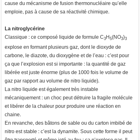
cause du mécanisme de fusion thermonucléaire qu’elle
emploie, pas à cause de sa réactivité chimique.
La nitroglycérine
Classique : ce composé liquide de formule C
H
(NO
)
3
5
3
3
explose en formant plusieurs gaz, dont le dioxyde de
carbone, le diazote, du dioxygène et de l’eau : c’est pour
ça que l’explosion est si importante : la quantité de gaz
libérée est juste énorme (plus de 1000 fois le volume de
gaz par rapport au volume de nitro liquide).
La nitro liquide est également très instable
mécaniquement : un choc peut détruire la fragile molécule
et libérer de la chaleur pour produire une réaction en
chaine.
En revanche, des bâtons de sable ou du carton imbibé de
nitro est stable : c’est la dynamite. Sous cette forme il peut
être transporté et même jeté au feu : ça n’explose pas. Il