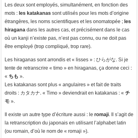
Les deux sont employés, simultanément, en fonction des
mots :
les katakanas
sont utilisés pour les mots d’origine
étrangères, les noms scientifiques et les onomatopée ;
les
hiragana
dans les autres cas, et précisément dans le cas
où un kanji n’existe pas, n’est pas connu, ou ne doit pas
être employé (trop compliqué, trop rare).
Les hiraganas sont arrondis et « lisses » : ひらがな. Si je
tente de retranscrire « timo » en hiraganas, ça donne ceci :
«
ちも
».
Les katakanas sont plus « angulaires » et fait de traits
droits : カタカナ. « Timo » deviendrait en katakanas : «
チ
モ
».
Il existe un autre type d’écriture aussi : le
romaji
. Il s’agit de
la retranscription du japonais en utilisant l’alphabet latin
(ou romain, d’où le nom de « romaji »).