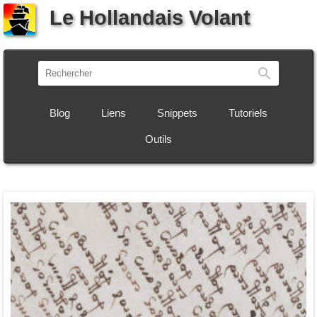
Le Hollandais Volant
Recherch
Blog
Liens
Snippets
Tutoriels
Outils