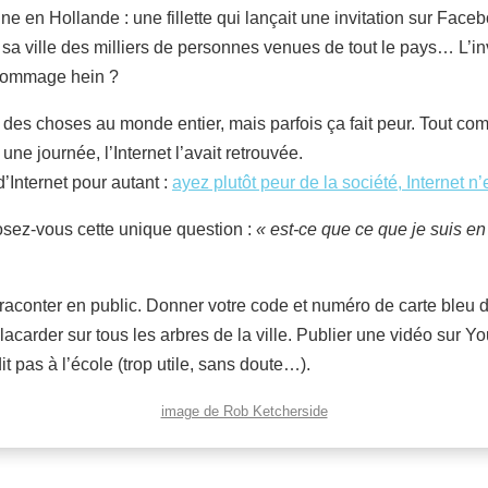
 une en Hollande : une fillette qui lançait une invitation sur Face
a ville des milliers de personnes venues de tout le pays… L’inv
, dommage hein ?
er des choses au monde entier, mais parfois ça fait peur. Tout com
 une journée, l’Internet l’avait retrouvée.
d’Internet pour autant :
ayez plutôt peur de la société, Internet n’e
posez-vous cette unique question :
« est-ce que ce que je suis en
raconter en public. Donner votre code et numéro de carte bleu d
acarder sur tous les arbres de la ville. Publier une vidéo sur Y
t pas à l’école (trop utile, sans doute…).
image de Rob Ketcherside