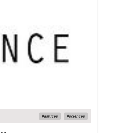
astuces
sciences