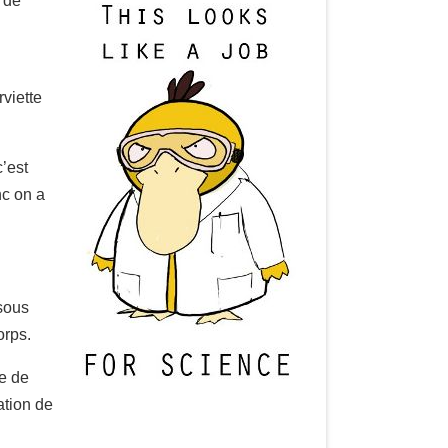
u de
viette
’est
nc on a
 sous
orps.
de de
ation de