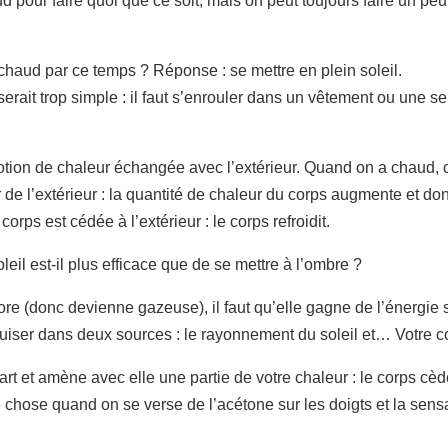
ud pour faire quoi que ce soit, mais on peut toujours faire un pe
chaud par ce temps ? Réponse : se mettre en plein soleil.
ait trop simple : il faut s’enrouler dans un vêtement ou une ser
otion de chaleur échangée avec l’extérieur. Quand on a chaud, c
de l’extérieur : la quantité de chaleur du corps augmente et do
orps est cédée à l’extérieur : le corps refroidit.
leil est-il plus efficace que de se mettre à l’ombre ?
re (donc devienne gazeuse), il faut qu’elle gagne de l’énergie
 puiser dans deux sources : le rayonnement du soleil et… Votre c
rt et amène avec elle une partie de votre chaleur : le corps cè
ême chose quand on se verse de l’acétone sur les doigts et la sens