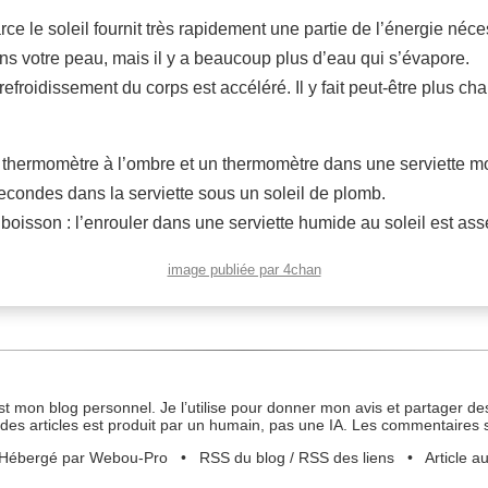
parce le soleil fournit très rapidement une partie de l’énergie né
s votre peau, mais il y a beaucoup plus d’eau qui s’évapore.
froidissement du corps est accéléré. Il y fait peut-être plus chau
 thermomètre à l’ombre et un thermomètre dans une serviette mouil
condes dans la serviette sous un soleil de plomb.
oisson : l’enrouler dans une serviette humide au soleil est asse
image publiée par 4chan
st mon blog personnel. Je l’utilise pour donner mon avis et partager des
des articles est produit par un humain, pas une IA. Les commentaires 
Hébergé par Webou-Pro
•
RSS du blog
/
RSS des liens
•
Article a