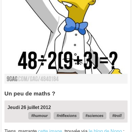
Un peu de maths ?
Jeudi 26 juillet 2012
humour
réflexions
sciences
troll
Tiens, marrante
cette image
, trouvée via
le blog de Nono
: