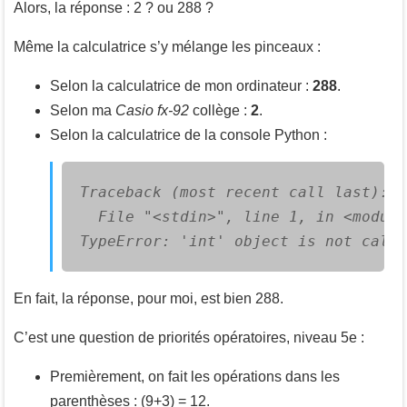
Alors, la réponse : 2 ? ou 288 ?
Même la calculatrice s’y mélange les pinceaux :
Selon la calculatrice de mon ordinateur :
288
.
Selon ma
Casio fx-92
collège :
2
.
Selon la calculatrice de la console Python :
Traceback (most recent call last):

  File "<stdin>", line 1, in <module
TypeError: 'int' object is not calla
En fait, la réponse, pour moi, est bien 288.
C’est une question de priorités opératoires, niveau 5e :
Premièrement, on fait les opérations dans les
parenthèses : (9+3) = 12.