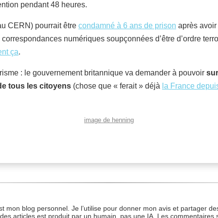
tention pendant 48 heures.
 au CERN) pourrait être
condamné à 6 ans de prison
après avoir
s correspondances numériques soupçonnées d’être d’ordre terror
nt ça
.
itarisme : le gouvernement britannique va demander à pouvoir
sur
e tous les citoyens
(chose que « ferait » déjà
la France depui
image de henning
st mon blog personnel. Je l’utilise pour donner mon avis et partager des
des articles est produit par un humain, pas une IA. Les commentaires 