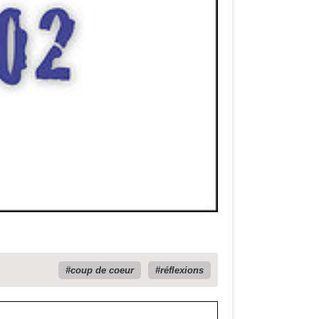
coup de coeur
réflexions