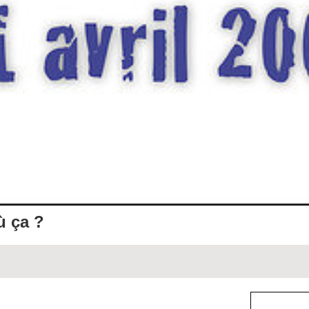
ù ça ?