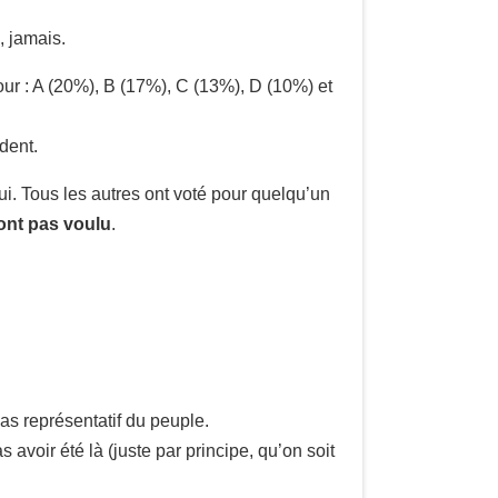
, jamais.
our : A (20%), B (17%), C (13%), D (10%) et
dent.
ui. Tous les autres ont voté pour quelqu’un
ont pas voulu
.
as représentatif du peuple.
avoir été là (juste par principe, qu’on soit