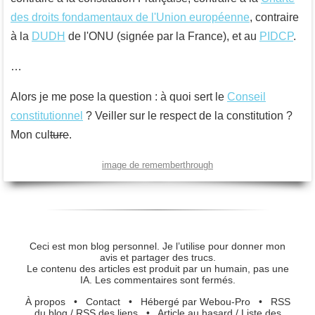
des droits fondamentaux de l'Union européenne
, contraire
à la
DUDH
de l'ONU (signée par la France), et au
PIDCP
.
…
Alors je me pose la question : à quoi sert le
Conseil
constitutionnel
? Veiller sur le respect de la constitution ?
Mon cul
ture
.
image de rememberthrough
Ceci est mon blog personnel. Je l’utilise pour donner mon
avis et partager des trucs.
Le contenu des articles est produit par un humain, pas une
IA. Les commentaires sont fermés.
À propos
•
Contact
•
Hébergé par Webou-Pro
•
RSS
du blog
/
RSS des liens
•
Article au hasard
/
Liste des