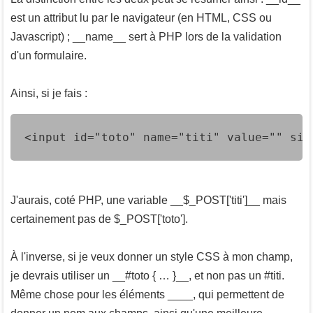
est un attribut lu par le navigateur (en HTML, CSS ou
Javascript) ; __name__ sert à PHP lors de la validation
d'un formulaire.
Ainsi, si je fais :
<input id="toto" name="titi" value="" siz
J'aurais, coté PHP, une variable __$_POST['titi']__ mais
certainement pas de $_POST['toto'].
À l'inverse, si je veux donner un style CSS à mon champ,
je devrais utiliser un __#toto { … }__, et non pas un #titi.
Même chose pour les éléments __
__, qui permettent de