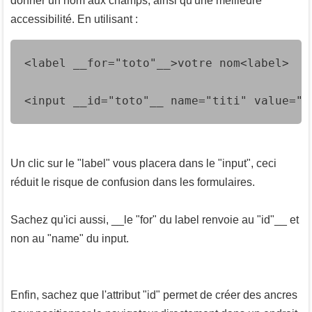
donner un nom aux champs, ainsi qu'une meilleure
accessibilité. En utilisant :
<label __for="toto"__>votre nom<label>
<input __id="toto"__ name="titi" value=""
Un clic sur le "label" vous placera dans le "input", ceci
réduit le risque de confusion dans les formulaires.
Sachez qu'ici aussi, __le "for" du label renvoie au "id"__ et
non au "name" du input.
Enfin, sachez que l'attribut "id" permet de créer des ancres