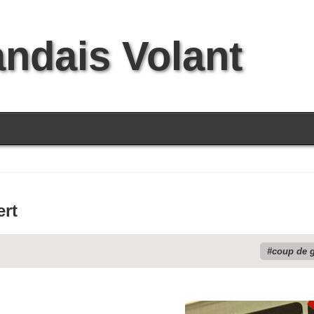
andais Volant
ert
coup de 