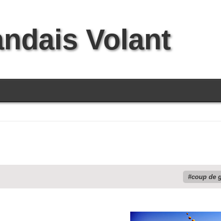
andais Volant
coup de 