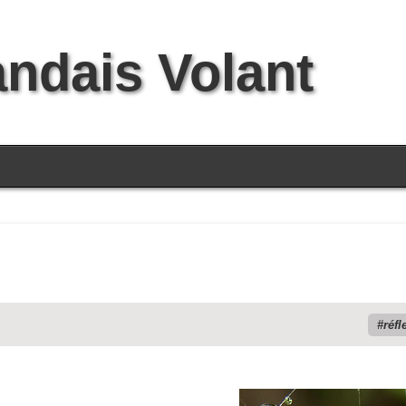
andais Volant
réfl