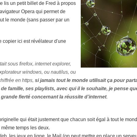
lis un petit billet de Fred à propos
navigateur Opera qui permet de
tout le monde (sans passer par un
copier ici est révélateur d'une
it sous firefox, internet explorer,
xplorateur windows, ou nautilus, ou
hiffrée en https,
si jamais tout le monde utilisait ça pour pa
e famille, ses playlists, avec qui il le souhaite, je pense qu
 grande fierté concernant la réussite d’internet
.
riginelle qui était justement que chacun soit égal à tout le mon
en même temps les deux.
, les jeux en ligne, le Mail (on peut mettre en place un serveur