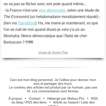
ne va pas se fâcher avec son pote quand même...
- la France n'est une
plus démocratie
, selon une étude de
The Economist
(un hebdomadaire mondialement réputé) -
(lien via
Standblog
). Ha, me marre-je maintenant, vu que
l'on se riait de moi quand disais-je cela y'a un an.
Mouhaha. Moins démocratique que l'Italie de cher
Berlusconi ? Pfffff.
image de Simon Pow
Ceci est mon blog personnel. Je l’utilise pour donner mon
avis et partager des trucs.
Le contenu des articles est produit par un humain, pas une
IA. Les commentaires sont fermés.
À propos
•
Contact
•
Hébergé par Webou-Pro
•
RSS
du blog
/
RSS des liens
•
Article au hasard
/
Liste des
articles