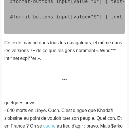
#format-buttons input[value="U"] { text-d
#format-buttons input[value="S"] { text-d
Ce texte marche dans tous les navigateurs, et même dans
les versions 7+ de ce que les gens nomment « Wind***
int**net expl**er ».
quelques news :
- 640 morts en Libye. Ouch. C'est dingue que Khadafi
s'obstine au point de vouloir tuer son peuple. Quel con. Et
en France ? On se
cache
au lieu d'agir : bravo. Mais $arko