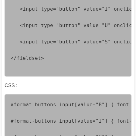
   <input type="button" value="I" onclick
   <input type="button" value="U" onclick
   <input type="button" value="S" onclick
</fieldset>
CSS :
#format-buttons input[value="B"] { font-w
#format-buttons input[value="I"] { font-s