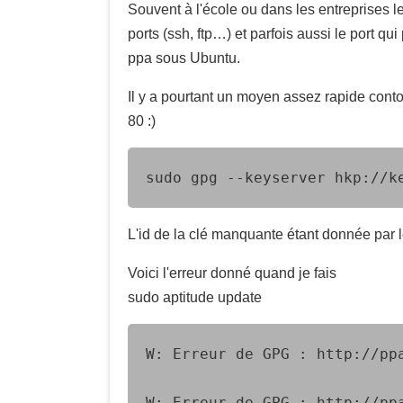
Souvent à l'école ou dans les entreprises l
ports (ssh, ftp…) et parfois aussi le port qu
ppa sous Ubuntu.
Il y a pourtant un moyen assez rapide contou
80 :)
sudo gpg ‑‑keyserver hkp://k
L'id de la clé manquante étant donnée par l
Voici l'erreur donné quand je fais
sudo aptitude update
W: Erreur de GPG : http://pp
W: Erreur de GPG : http://pp