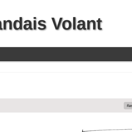
andais Volant
a