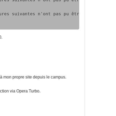
ures suivantes n'ont pas pu être vérifiées ca
0.
 à mon propre site depuis le campus.
ction via Opera Turbo.