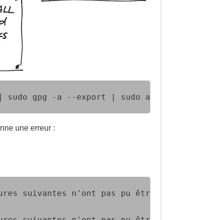
| sudo gpg -a --export | sudo apt-key add -
onne une erreur :
ures suivantes n'ont pas pu être vérifiées ca
ures suivantes n'ont pas pu être vérifiées ca