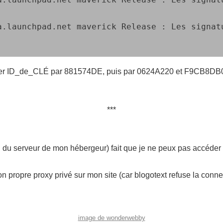
a.launchpad.net maverick Release : Les signat
acer ID_de_CLÉ par 881574DE, puis par 0624A220 et F9CB8DB
i du serveur de mon hébergeur) fait que je ne peux pas accéder
 propre proxy privé sur mon site (car blogotext refuse la conne
image de wonderwebby