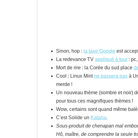
Sinon, hop :
la taxe Google
est accep
La redevance TV
appliqué à tout
: pc
Mort de rire : la Corée du sud place
d
Cool : Linux Mint
ne passera pas
à Un
merde !
Un nouveau thème (sombre et noir) de B
pour tous ces magnifiques thèmes !
Wow, certains sont quand même balè
C'est Solide un
Katana
.
Sous-produit de chenapan mal embouc
Hô, maître, de comprendre la seule 