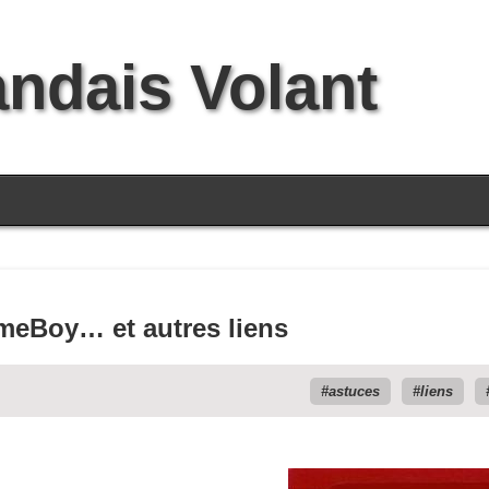
andais Volant
meBoy… et autres liens
astuces
liens