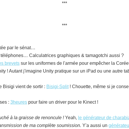
tée par le sénat…
, téléphones… Calculatrices graphiques & tamagotchi aussi ?
es brevets
sur les uniformes de l'armée pour empêcher la Corée 
ity ! Autant j'imagine Unity pratique sur un iPad ou une autre tab
isigi vient de sortir :
Bisigi-Split
! Chouette, même si je conser
ses :
3heures
pour faire un driver pour le Kinect !
hé à la graisse de renoncule !
Yeah,
le générateur de charabi
transmission de ma complète soumission.
Y'a aussi un
générateu