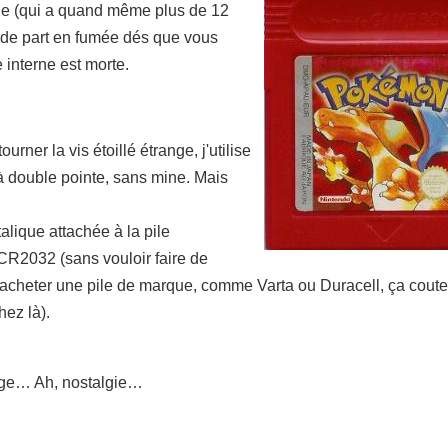
ge (qui a quand même plus de 12
rde part en fumée dés que vous
 interne est morte.
rner la vis étoillé étrange, j'utilise
à double pointe, sans mine. Mais
lique attachée à la pile
R2032 (sans vouloir faire de
d'acheter une pile de marque, comme Varta ou Duracell, ça cout
ez là).
uge… Ah, nostalgie…