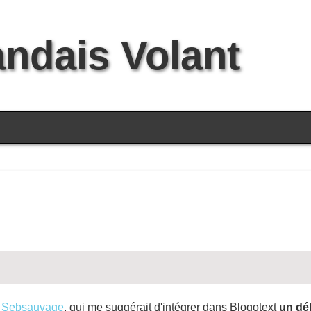
andais Volant
e
Sebsauvage
, qui me suggérait d'intégrer dans Blogotext
un dél