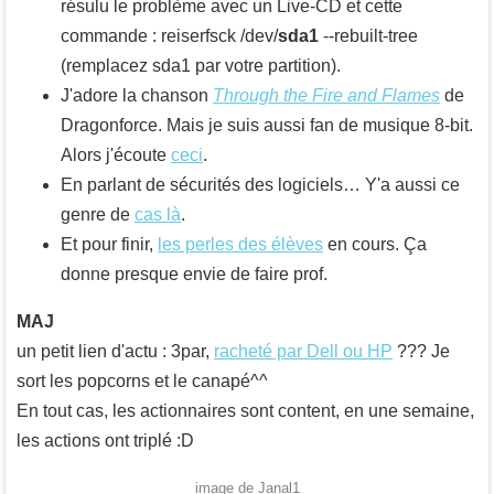
résulu le problème avec un Live-CD et cette
commande :
reiserfsck /dev/
sda1
--rebuilt-tree
(remplacez sda1 par votre partition).
J'adore la chanson
Through the Fire and Flames
de
Dragonforce. Mais je suis aussi fan de musique 8-bit.
Alors j'écoute
ceci
.
En parlant de sécurités des logiciels… Y'a aussi ce
genre de
cas là
.
Et pour finir,
les perles des élèves
en cours. Ça
donne presque envie de faire prof.
MAJ
un petit lien d'actu : 3par,
racheté par Dell ou HP
??? Je
sort les popcorns et le canapé^^
En tout cas, les actionnaires sont content, en une semaine,
les actions ont triplé :D
image de Janal1