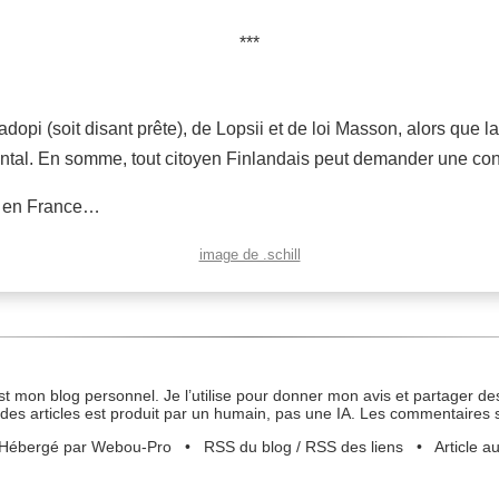
dopi (soit disant prête), de Lopsii et de loi Masson, alors que l
ental. En somme, tout citoyen Finlandais peut demander une con
on en France…
image de .schill
st mon blog personnel. Je l’utilise pour donner mon avis et partager des
des articles est produit par un humain, pas une IA. Les commentaires 
Hébergé par Webou-Pro
•
RSS du blog
/
RSS des liens
•
Article a