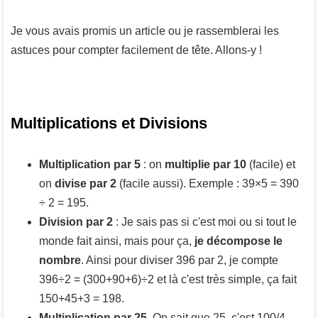
Je vous avais promis un article ou je rassemblerai les
astuces pour compter facilement de tête. Allons-y !
Multiplications et Divisions
Multiplication par 5
: on
multiplie par 10
(facile) et
on
divise par 2
(facile aussi). Exemple : 39×5 = 390
÷ 2 = 195.
Division par 2
: Je sais pas si c'est moi ou si tout le
monde fait ainsi, mais pour ça,
je décompose le
nombre
. Ainsi pour diviser 396 par 2, je compte
396÷2 = (300+90+6)÷2 et là c'est très simple, ça fait
150+45+3 = 198.
Multiplication par 25
. On sait que 25, c'est 100/4.