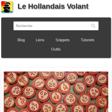
Le Hollandais Volant
Recherch
Blog
Liens
Snippets
Tutoriels
Outils