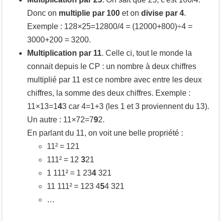
Donc on
multiplie par 100
et on
divise par 4
.
Exemple : 128×25=12800/4 = (12000+800)÷4 =
3000+200 = 3200.
Multiplication par 11
. Celle ci, tout le monde la
connait depuis le CP : un nombre à deux chiffres
multiplié par 11 est ce nombre avec entre les deux
chiffres, la somme des deux chiffres. Exemple :
11×13=1
4
3 car 4=1+3 (les 1 et 3 proviennent du 13).
Un autre : 11×72=7
9
2.
En parlant du 11, on voit une belle propriété :
11² = 121
111² = 12
3
21
1 111² = 1 23
4
321
11 111² = 123 4
5
4 321
…