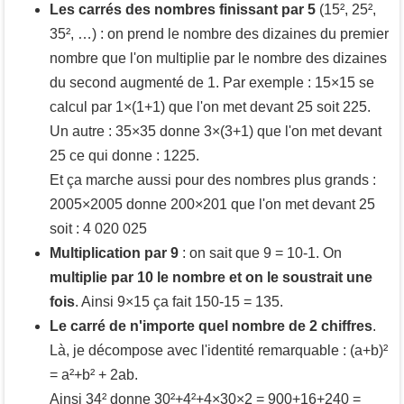
Les carrés des nombres finissant par 5
(15², 25²,
35², …) : on prend le nombre des dizaines du premier
nombre que l'on multiplie par le nombre des dizaines
du second augmenté de 1. Par exemple : 15×15 se
calcul par 1×(1+1) que l'on met devant 25 soit 225.
Un autre : 35×35 donne 3×(3+1) que l'on met devant
25 ce qui donne : 1225.
Et ça marche aussi pour des nombres plus grands :
2005×2005 donne 200×201 que l'on met devant 25
soit : 4 020 025
Multiplication par 9
: on sait que 9 = 10-1. On
multiplie par 10 le nombre et on le soustrait une
fois
. Ainsi 9×15 ça fait 150-15 = 135.
Le carré de n'importe quel nombre de 2 chiffres
.
Là, je décompose avec l'identité remarquable : (a+b)²
= a²+b² + 2ab.
Ainsi 34² donne 30²+4²+4×30×2 = 900+16+240 =