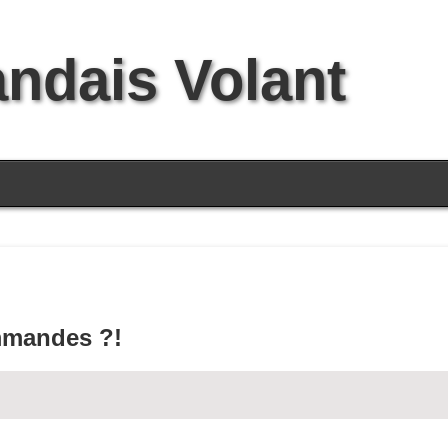
andais Volant
mmandes ?!