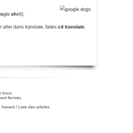
oo
gle
sh
ell).
 aller dans translate, faites
cd translate
.
 trucs.
sont fermés.
u hasard
/
Liste des articles