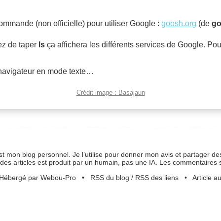
commande (non officielle) pour utiliser Google :
goosh.org
(de
g
ez de taper
ls
ça affichera les différents services de Google. Pour
navigateur en mode texte…
Crédit image : Basajaun
st mon blog personnel. Je l’utilise pour donner mon avis et partager des
des articles est produit par un humain, pas une IA. Les commentaires 
Hébergé par Webou-Pro
•
RSS du blog
/
RSS des liens
•
Article a