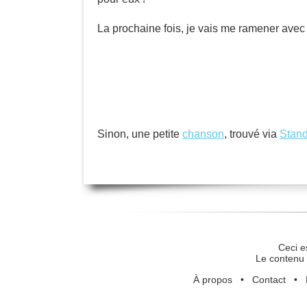
La prochaine fois, je vais me ramener avec u
Sinon, une petite
chanson
, trouvé via
Stan
Ceci e
Le contenu 
À propos
•
Contact
•