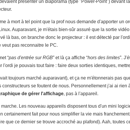
devaient présenter un diaporama (type "Power-Point") devant l
ecteur.
ame à mort à tel point que la prof nous demande d'apporter un or
ux. Auparavant, je m'étais bien-sûr assuré que la sortie vidéo f
rivé là bas, on branche donc le projecteur : il est détecté par l'o
e veut pas reconnaitre le PC.
met “
pas d'entrée sur RGB
” et là ça affiche “
hors des limites
”. J'
 l'ordi je pouvais tout faire : faire deux sorties identiques, me
ait toujours marché auparavant), et ça ne m'étonnerais pas que 
onstructeurs se foutent de nous. Personnellement j'ai ai rien à
 graphique de gérer l'affichage
, pas à l'appareil.
 marche. Les nouveau appareils disposent tous d'un mini logicie
 certainement fait pour nous simplifier la vie mais franchement, 
aire que ce dernier se trouve accroché au plafond). Aah, toutes 