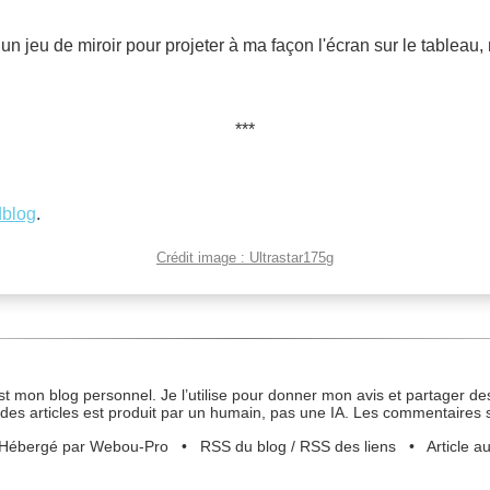
n jeu de miroir pour projeter à ma façon l'écran sur le tableau, n
dblog
.
Crédit image : Ultrastar175g
st mon blog personnel. Je l’utilise pour donner mon avis et partager des
des articles est produit par un humain, pas une IA. Les commentaires 
Hébergé par Webou-Pro
•
RSS du blog
/
RSS des liens
•
Article a