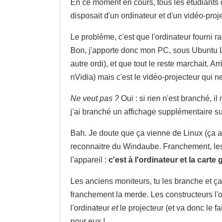
En ce moment en cours, tous les étudiants 
disposait d'un ordinateur et d'un vidéo-proj
Le problème, c'est que l'ordinateur fourni r
Bon, j'apporte donc mon PC, sous Ubuntu Lin
autre ordi), et que tout le reste marchait. Ar
nVidia) mais c'est le vidéo-projecteur qui n
Ne veut pas ?
Oui : si rien n'est branché, il 
j'ai branché un affichage supplémentaire sur
Bah. Je doute que ça vienne de Linux (ça av
reconnaitre du Windaube. Franchement, les c
l'appareil :
c'est à l'ordinateur et la carte
Les anciens moniteurs, tu les branche et ça
franchement la merde. Les constructeurs l'on
l'ordinateur
et
le projecteur (et va donc le f
pour eux !