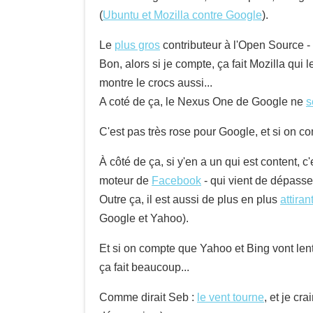
(
Ubuntu et Mozilla contre Google
).
Le
plus gros
contributeur à l'Open Source - 
Bon, alors si je compte, ça fait Mozilla qui 
montre le crocs aussi...
A coté de ça, le Nexus One de Google ne
s
C'est pas très rose pour Google, et si on co
À côté de ça, si y'en a un qui est content, c
moteur de
Facebook
- qui vient de dépasser 
Outre ça, il est aussi de plus en plus
attiran
Google et Yahoo).
Et si on compte que Yahoo et Bing vont len
ça fait beaucoup...
Comme dirait Seb :
le vent tourne
, et je c