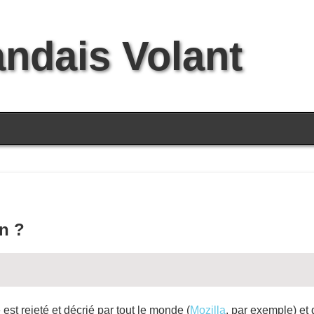
andais Volant
n ?
st rejeté et décrié par tout le monde (
Mozilla
, par exemple) et 